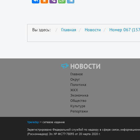
Вы здесь:
Главная
Новости
Номер 067 (157
НОВОСТИ
Главное
Округ
Политика
ЖКХ
Экономика
Общество
Культура
Репортажи
Vperedsp
— сетевое издание
Зарегистрировано Федеральной службой по надзору в сфере связи, информацион
(Роскомнадзор) Эл. № ФС77-78093 от 20 марта 2020 г.