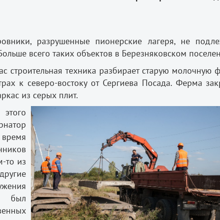
овники, разрушенные пионерские лагеря, не подл
ольше всего таких объектов в Березняковском поселен
час строительная техника разбирает старую молочную 
рах к северо-востоку от Сергиева Посада. Ферма зак
ркас из серых плит.
 этого
рнатор
 время
ников
м-то из
другие
ужения
к был
венных