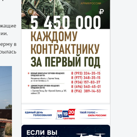
ежащие
ии.
ферму в
рылась