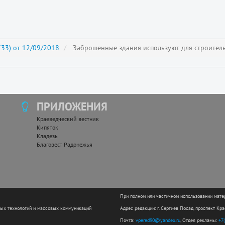
33) от 12/09/2018
Заброшенные здания используют для строитель
ПРИЛОЖЕНИЯ
Краеведческий вестник
Кипяток
Кладезь
Благовест Радонежья
При полном или частичном использовании мате
ных технологий и массовых коммуникаций
Адрес редакции: г. Сергиев Посад, проспект Кр
Почта:
vpered90@yandex.ru
, Отдел рекламы:
+7