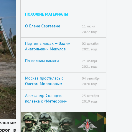
ПОХОЖИЕ МАТЕРИАЛЫ
О Елене Сергеевне
11 июня
2022 года
Партия в лицах — Вадим
02 декабря
Анатольевич Мекулов
2021 года
По волнам памяти
21 ноября
2021 года
Москва простилась с
04 сентября
Олегом Мироновым
2020 года
Александр Солнцев:
25 октября
полвека с «Метеором»
2019 года
ельные
орог в