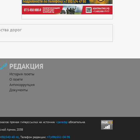
ства дорог
РЕДАКЦИЯ
История газеты
О газете
Антикоррупция
Документы
риалов прямая гиперссылка на источник
vperedsp
обязательна.
асной Армии, 203В
(496)540-48-41
, Телефон редакции:
+7(496)551-04-95