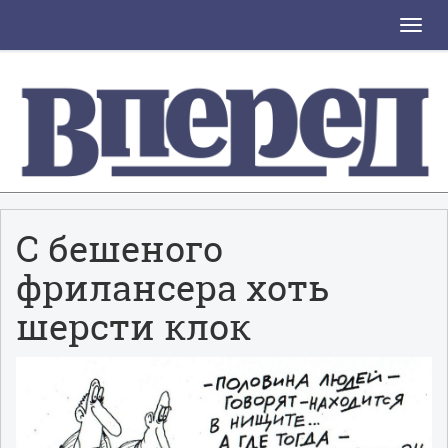
Toggle
naviga
С бешеного
фрилансера хоть
шерсти клок