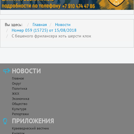
Вы здесь:
Главная
Новости
Номер 059 (15725) от 15/08/2018
С бешеного фрилансера хоть шерсти клок
НОВОСТИ
Главное
Округ
Политика
ЖКХ
Экономика
Общество
Культура
Репортажи
ПРИЛОЖЕНИЯ
Краеведческий вестник
Кипяток