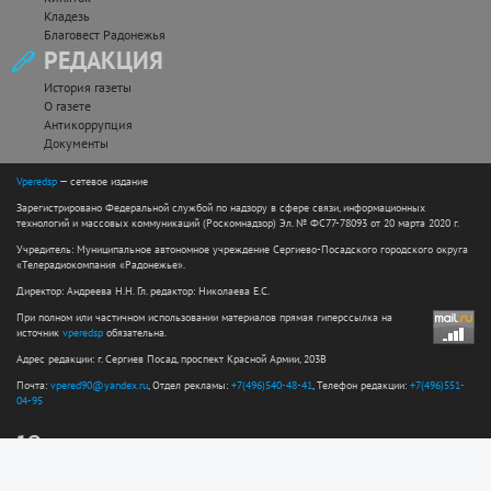
Кладезь
Благовест Радонежья
РЕДАКЦИЯ
История газеты
О газете
Антикоррупция
Документы
Vperedsp
— сетевое издание
Зарегистрировано Федеральной службой по надзору в сфере связи, информационных
технологий и массовых коммуникаций (Роскомнадзор) Эл. № ФС77-78093 от 20 марта 2020 г.
Учредитель: Муниципальное автономное учреждение Сергиево-Посадского городского округа
«Телерадиокомпания «Радонежье».
Директор: Андреева Н.Н. Гл. редактор: Николаева Е.С.
При полном или частичном использовании материалов прямая гиперссылка на
источник
vperedsp
обязательна.
Адрес редакции: г. Сергиев Посад, проспект Красной Армии, 203В
Почта:
vpered90@yandex.ru
, Отдел рекламы:
+7(496)540-48-41
, Телефон редакции:
+7(496)551-
04-95
12+
Сайт разработан web-студией ООО "Простые решения"