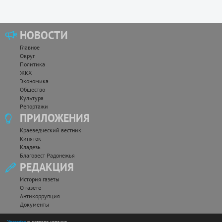
НОВОСТИ
Главное
Округ
Политика
ЖКХ
Экономика
Общество
Культура
Репортажи
ПРИЛОЖЕНИЯ
Краеведческий вестник
Кипяток
Кладезь
Благовест Радонежья
РЕДАКЦИЯ
История газеты
О газете
Антикоррупция
Документы
Vperedsp
— сетевое издание