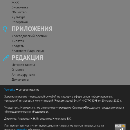
ЖКХ
Экономика
Общество
Культура
Репортажи
ПРИЛОЖЕНИЯ
Краеведческий вестник
Кипяток
Кладезь
Благовест Радонежья
РЕДАКЦИЯ
История газеты
О газете
Антикоррупция
Документы
Vperedsp
— сетевое издание
Зарегистрировано Федеральной службой по надзору в сфере связи, информационных
технологий и массовых коммуникаций (Роскомнадзор) Эл. № ФС77-78093 от 20 марта 2020 г.
Учредитель: Муниципальное автономное учреждение Сергиево-Посадского городского округа
«Телерадиокомпания «Радонежье».
Директор: Андреева Н.Н. Гл. редактор: Николаева Е.С.
При полном или частичном использовании материалов прямая гиперссылка на
источник
vperedsp
обязательна.