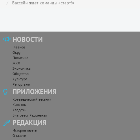
Бассейн ждёт команды «старт!»
НОВОСТИ
Главное
Округ
Политика
ЖКХ
Экономика
Общество
Культура
Репортажи
ПРИЛОЖЕНИЯ
Краеведческий вестник
Кипяток
Кладезь
Благовест Радонежья
РЕДАКЦИЯ
История газеты
О газете