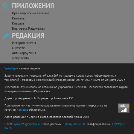
ПРИЛОЖЕНИЯ
Краеведческий вестник
Кипяток
Кладезь
Благовест Радонежья
РЕДАКЦИЯ
История газеты
О газете
Антикоррупция
Документы
Vperedsp
— сетевое издание
Зарегистрировано Федеральной службой по надзору в сфере связи, информационных
технологий и массовых коммуникаций (Роскомнадзор) Эл. № ФС77-78093 от 20 марта 2020 г.
Учредитель: Муниципальное автономное учреждение Сергиево-Посадского городского округа
«Телерадиокомпания «Радонежье».
Директор: Андреева Н.Н. Гл. редактор: Николаева Е.С.
При полном или частичном использовании материалов прямая гиперссылка на
источник
vperedsp
обязательна.
Адрес редакции: г. Сергиев Посад, проспект Красной Армии, 203В
Почта:
vpered90@yandex.ru
, Отдел рекламы:
+7(496)540-48-41
, Телефон редакции:
+7(496)551-
04-95