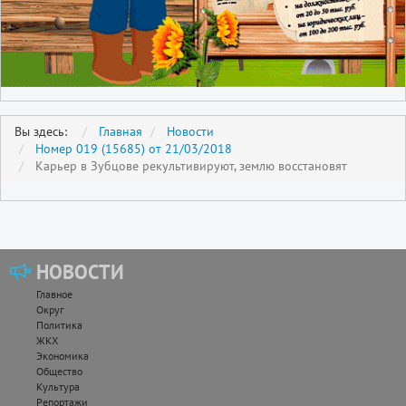
Вы здесь:
Главная
Новости
Номер 019 (15685) от 21/03/2018
Карьер в Зубцове рекультивируют, землю восстановят
НОВОСТИ
Главное
Округ
Политика
ЖКХ
Экономика
Общество
Культура
Репортажи