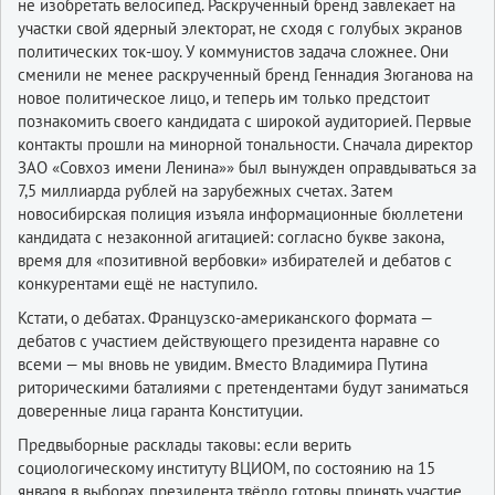
не изобретать велосипед. Раскрученный бренд завлекает на
участки свой ядерный электорат, не сходя с голубых экранов
политических ток-шоу. У коммунистов задача сложнее. Они
сменили не менее раскрученный бренд Геннадия Зюганова на
новое политическое лицо, и теперь им только предстоит
познакомить своего кандидата с широкой аудиторией. Первые
контакты прошли на минорной тональности. Сначала директор
ЗАО «Совхоз имени Ленина»» был вынужден оправдываться за
7,5 миллиарда рублей на зарубежных счетах. Затем
новосибирская полиция изъяла информационные бюллетени
кандидата с незаконной агитацией: согласно букве закона,
время для «позитивной вербовки» избирателей и дебатов с
конкурентами ещё не наступило.
Кстати, о дебатах. Французско-американского формата —
дебатов с участием действующего президента наравне со
всеми — мы вновь не увидим. Вместо Владимира Путина
риторическими баталиями с претендентами будут заниматься
доверенные лица гаранта Конституции.
Предвыборные расклады таковы: если верить
социологическому институту ВЦИОМ, по состоянию на 15
января в выборах президента твёрдо готовы принять участие