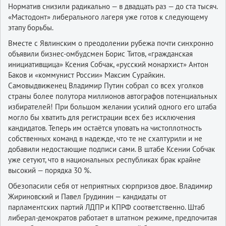
Норматив снизили радикально — в двадцать раз — до ста тысяч.
«Мастодонт» либерального лагеря уже готов к следующему
этапу борьбы.
Вместе с Явлинским о преодолении рубежа почти синхронно
объявили бизнес-омбудсмен Борис Титов, «гражданская
инициативщица» Ксения Собчак, «русский монар­хист» Антон
Баков и «коммунист России» Максим Сурайкин.
Самовыдвиженец Владимир Путин собрал со всех уголков
страны более полутора миллионов автографов потенциальных
избирателей! При большом желании усилий одного его штаба
могло бы хватить для регистрации всех без исключения
кандидатов. Теперь им остаётся уповать на чистоплотность
собственных команд в надежде, что те не схалтурили и не
добавили недостающие подписи сами. В штабе Ксении Собчак
уже сетуют, что в национальных республиках брак крайне
высокий — порядка 30 %.
Обезопасили себя от неприятных сюрпризов двое. Владимир
Жириновский и Павел Грудинин — кандидаты от
парламентских партий ЛДПР и КПРФ соответственно. Штаб
либерал-демократов работает в штатном режиме, предпочитая