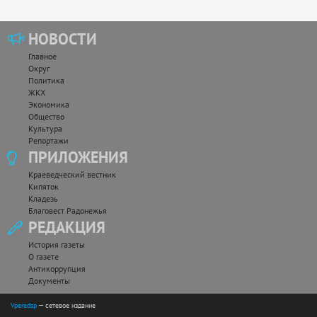
НОВОСТИ
Главное
Округ
Политика
ЖКХ
Экономика
Общество
Культура
Репортажи
ПРИЛОЖЕНИЯ
Краеведческий вестник
Кипяток
Кладезь
Благовест Радонежья
РЕДАКЦИЯ
История газеты
О газете
Антикоррупция
Документы
Vperedsp
— сетевое издание