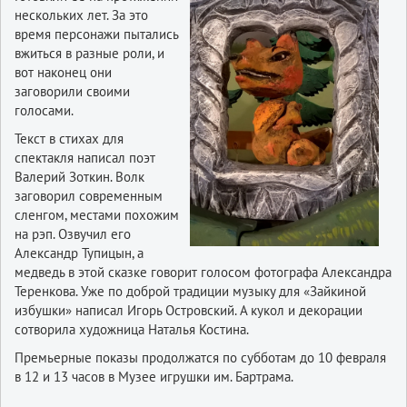
нескольких лет. За это
время персонажи пытались
вжиться в разные роли, и
вот наконец они
заговорили своими
голосами.
Текст в стихах для
спектакля написал поэт
Валерий Зоткин. Волк
заговорил современным
сленгом, местами похожим
на рэп. Озвучил его
Александр Тупицын, а
медведь в этой сказке говорит голосом фотографа Александра
Теренкова. Уже по доброй традиции музыку для «Зайкиной
избушки» написал Игорь Островский. А кукол и декорации
сотворила художница Наталья Костина.
Премьерные показы продолжатся по субботам до 10 февраля
в 12 и 13 часов в Музее игрушки им. Бартрама.