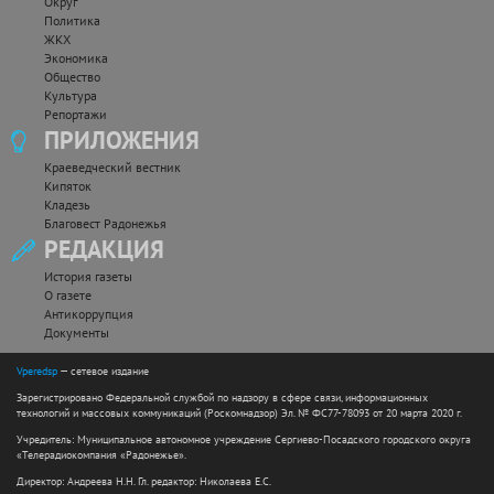
Округ
Политика
ЖКХ
Экономика
Общество
Культура
Репортажи
ПРИЛОЖЕНИЯ
Краеведческий вестник
Кипяток
Кладезь
Благовест Радонежья
РЕДАКЦИЯ
История газеты
О газете
Антикоррупция
Документы
Vperedsp
— сетевое издание
Зарегистрировано Федеральной службой по надзору в сфере связи, информационных
технологий и массовых коммуникаций (Роскомнадзор) Эл. № ФС77-78093 от 20 марта 2020 г.
Учредитель: Муниципальное автономное учреждение Сергиево-Посадского городского округа
«Телерадиокомпания «Радонежье».
Директор: Андреева Н.Н. Гл. редактор: Николаева Е.С.