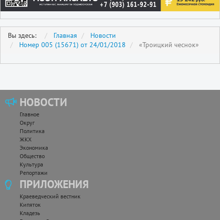
Вы здесь:
Главная
Новости
Номер 005 (15671) от 24/01/2018
«Троицкий чеснок»
НОВОСТИ
Главное
Округ
Политика
ЖКХ
Экономика
Общество
Культура
Репортажи
ПРИЛОЖЕНИЯ
Краеведческий вестник
Кипяток
Кладезь