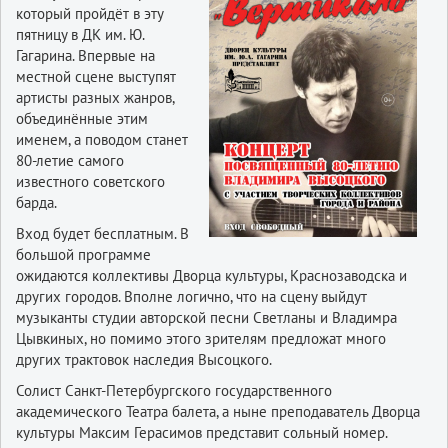
который пройдёт в эту
пятницу в ДК им. Ю.
Гагарина. Впервые на
местной сцене выступят
артисты разных жанров,
объединённые этим
именем, а поводом станет
80-летие самого
известного советского
барда.
Вход будет бесплатным. В
большой программе
ожидаются коллективы Дворца культуры, Краснозаводска и
других городов. Вполне логично, что на сцену выйдут
музыканты студии авторской песни Светланы и Владимра
Цывкиных, но помимо этого зрителям предложат много
других трактовок наследия Высоцкого.
Солист Санкт-Петербургского государственного
академического Театра балета, а ныне преподаватель Дворца
культуры Максим Герасимов представит сольный номер.