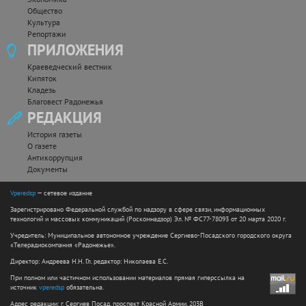
Общество
Культура
Репортажи
ПРИЛОЖЕНИЯ
Краеведческий вестник
Кипяток
Кладезь
Благовест Радонежья
РЕДАКЦИЯ
История газеты
О газете
Антикоррупция
Документы
Vperedsp
— сетевое издание
Зарегистрировано Федеральной службой по надзору в сфере связи, информационных
технологий и массовых коммуникаций (Роскомнадзор) Эл. № ФС77-78093 от 20 марта 2020 г.
Учредитель: Муниципальное автономное учреждение Сергиево-Посадского городского округа
«Телерадиокомпания «Радонежье».
Директор: Андреева Н.Н. Гл. редактор: Николаева Е.С.
При полном или частичном использовании материалов прямая гиперссылка на
источник
vperedsp
обязательна.
Адрес редакции: г. Сергиев Посад, проспект Красной Армии, 203В