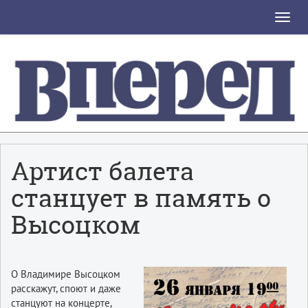
Toggle
naviga
Артист балета
станцует в память о
Высоцком
О Владимире Высоцком
расскажут, споют и даже
станцуют на концерте,