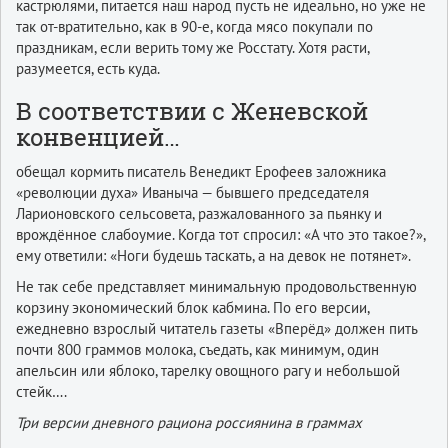
кастрюлями, питается наш народ пусть не идеально, но уже не
так от-вратительно, как в 90-е, когда мясо покупали по
праздникам, если верить тому же Росстату. Хотя расти,
разумеется, есть куда.
В соответствии с Женевской
конвенцией…
обещал кормить писатель Венедикт Ерофеев заложника
«революции духа» Иваныча — бывшего председателя
Ларионовского сельсовета, разжалованного за пьянку и
врождённое слабоумие. Когда тот спросил: «А что это такое?»,
ему ответили: «Ноги будешь таскать, а на девок не потянет».
Не так себе представляет минимальную продовольственную
корзину экономический блок кабмина. По его версии,
ежедневно взрослый читатель газеты «Вперёд» должен пить
почти 800 граммов молока, съедать, как минимум, один
апельсин или яблоко, тарелку овощного рагу и небольшой
стейк….
Три версии дневного рациона россиянина в граммах