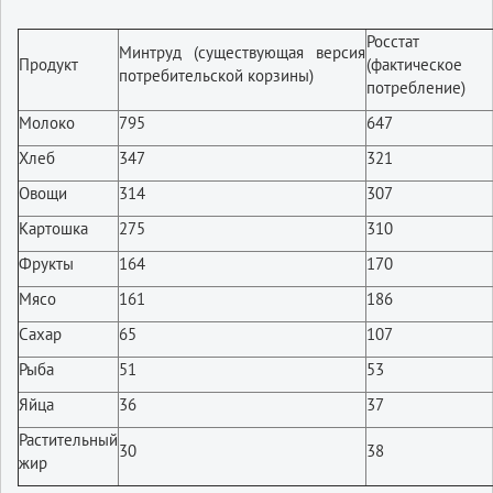
Росстат
Минтруд (существующая версия
Продукт
(фактическое
потребительской корзины)
потребление)
Молоко
795
647
Хлеб
347
321
Овощи
314
307
Картошка
275
310
Фрукты
164
170
Мясо
161
186
Сахар
65
107
Рыба
51
53
Яйца
36
37
Растительный
30
38
жир