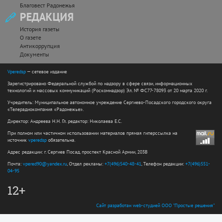
Благовест Радонежья
РЕДАКЦИЯ
История газеты
О газете
Антикоррупция
Документы
Vperedsp
— сетевое издание
Зарегистрировано Федеральной службой по надзору в сфере связи, информационных
технологий и массовых коммуникаций (Роскомнадзор) Эл. № ФС77-78093 от 20 марта 2020 г.
Учредитель: Муниципальное автономное учреждение Сергиево-Посадского городского округа
«Телерадиокомпания «Радонежье».
Директор: Андреева Н.Н. Гл. редактор: Николаева Е.С.
При полном или частичном использовании материалов прямая гиперссылка на
источник
vperedsp
обязательна.
Адрес редакции: г. Сергиев Посад, проспект Красной Армии, 203В
Почта:
vpered90@yandex.ru
, Отдел рекламы:
+7(496)540-48-41
, Телефон редакции:
+7(496)551-
04-95
12+
Сайт разработан web-студией ООО "Простые решения"