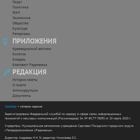
Округ
Политика
ЖКХ
Экономика
Общество
Культура
Репортажи
ПРИЛОЖЕНИЯ
Краеведческий вестник
Кипяток
Кладезь
Благовест Радонежья
РЕДАКЦИЯ
История газеты
О газете
Антикоррупция
Документы
Vperedsp
— сетевое издание
Зарегистрировано Федеральной службой по надзору в сфере связи, информационных
технологий и массовых коммуникаций (Роскомнадзор) Эл. № ФС77-78093 от 20 марта 2020 г.
Учредитель: Муниципальное автономное учреждение Сергиево-Посадского городского округа
«Телерадиокомпания «Радонежье».
Директор: Андреева Н.Н. Гл. редактор: Николаева Е.С.