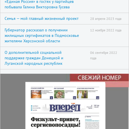
«Единая Россия» в гостях у партийцев
побывала Галина Викторовна Гусева
Семья — мой главный жизненный проект
28 апреля 2023 года
Губернатор рассказал о получении
12 ноября 2022 года
жилищных сертификатов в Подмосковье
жителями Херсонской области
О дополнительной социальной
06 сентября 2022
поддержке граждан Донецкой и
года
Луганской народных республик