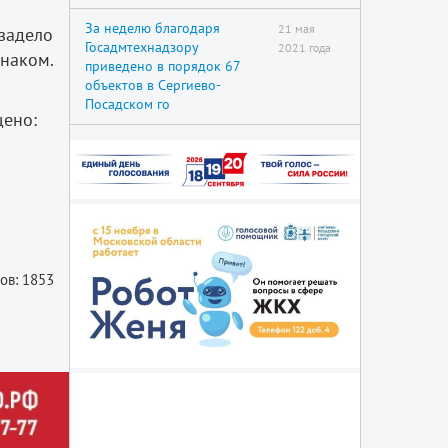
За неделю благодаря
21 мая
задело
Госадмтехнадзору
2021 года
наком.
приведено в порядок 67
объектов в Сергиево-
Посадском го
щено:
ов: 1853