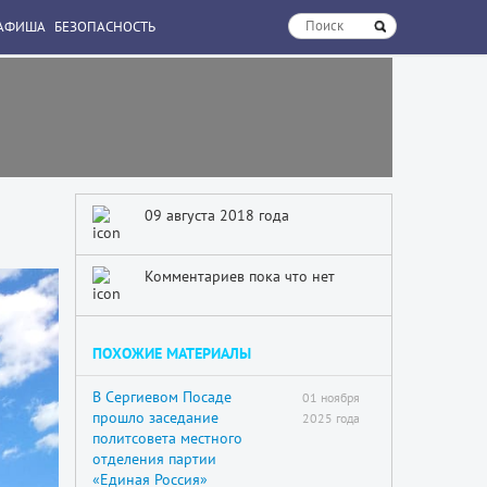
АФИША
БЕЗОПАСНОСТЬ
09 августа 2018 года
Комментариев пока что нет
ПОХОЖИЕ МАТЕРИАЛЫ
В Сергиевом Посаде
01 ноября
прошло заседание
2025 года
политсовета местного
отделения партии
«Единая Россия»