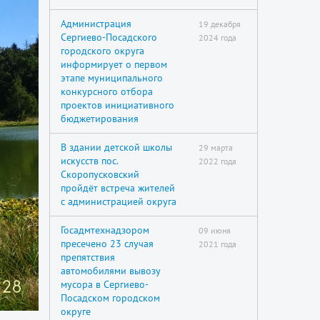
Администрация
19 декабря
Сергиево-Посадского
2024 года
городского округа
информирует о первом
этапе муниципального
конкурсного отбора
проектов инициативного
бюджетирования
В здании детской школы
29 марта
искусств пос.
2022 года
Скоропусковский
пройдёт встреча жителей
с администрацией округа
Госадмтехнадзором
09 июня
пресечено 23 случая
2021 года
препятствия
автомобилями вывозу
мусора в Сергиево-
Посадском городском
округе