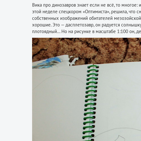
Вика про динозавров знает если не всё, то многое:
этой неделе спецкором «Оптимиста», решила, что с
собственных изображений обитателей мезозойской эр
хорошие. Это — дасплетозавр, он радуется солнышку 
плотоядный… Но на рисунке в масштабе 1:100 он, д