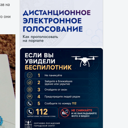
ав на
то они