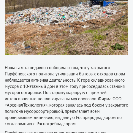
Наша газета недавно сообщила о том, что у закрытого
Парфёновского полигона утилизации бытовых отходов снова
наблюдается активная деятельность. К горе складированного
мусора с 10-этажный дом в этом году присоседилась станция
мусоросортировки. По старому маршруту с прежней
интенсивностью пошли караваны мусоровозов. Фирма ООО
«АрсеналТехнология», которая занялась под боком у закрытого
полигона мусоросортировкой, предъявляет всем
проверяющим лицензию, выданную Росприроднадзором по
согласованию с Роспотребнадзором.
Парфёновская площадка вновь привлекла внимание