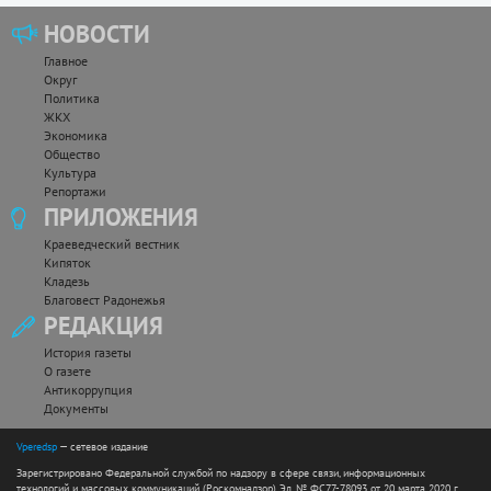
НОВОСТИ
Главное
Округ
Политика
ЖКХ
Экономика
Общество
Культура
Репортажи
ПРИЛОЖЕНИЯ
Краеведческий вестник
Кипяток
Кладезь
Благовест Радонежья
РЕДАКЦИЯ
История газеты
О газете
Антикоррупция
Документы
Vperedsp
— сетевое издание
Зарегистрировано Федеральной службой по надзору в сфере связи, информационных
технологий и массовых коммуникаций (Роскомнадзор) Эл. № ФС77-78093 от 20 марта 2020 г.