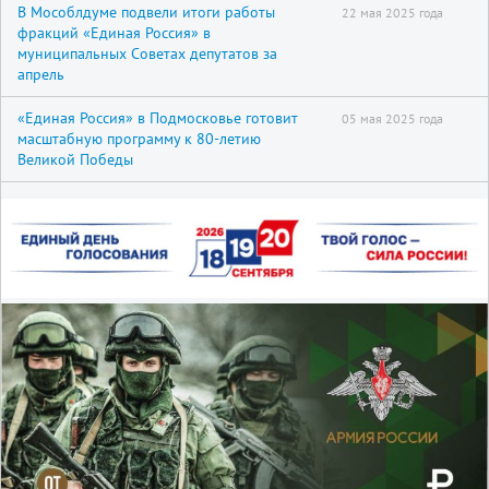
В Мособлдуме подвели итоги работы
22 мая 2025 года
фракций «Единая Россия» в
муниципальных Советах депутатов за
апрель
«Единая Россия» в Подмосковье готовит
05 мая 2025 года
масштабную программу к 80-летию
Великой Победы