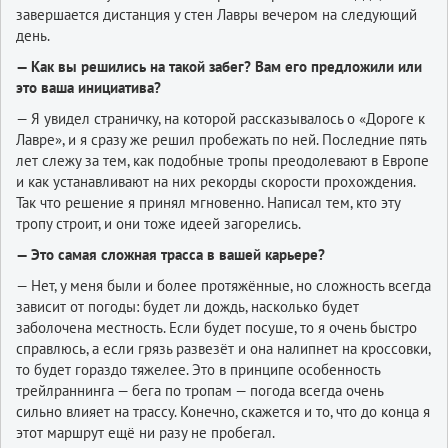
завершается дистанция у стен Лавры вечером на следующий
день.
— Как вы решились на такой забег? Вам его предложили или
это ваша инициатива?
— Я увидел страничку, на которой рассказывалось о «Дороге к
Лавре», и я сразу же решил пробежать по ней. Последние пять
лет слежу за тем, как подобные тропы преодолевают в Европе
и как устанавливают на них рекорды скорости прохождения.
Так что решение я принял мгновенно. Написал тем, кто эту
тропу строит, и они тоже идеей загорелись.
— Это самая сложная трасса в вашей карьере?
— Нет, у меня были и более протяжённые, но сложность всегда
зависит от погоды: будет ли дождь, насколько будет
заболочена местность. Если будет посуше, то я очень быстро
справлюсь, а если грязь развезёт и она налипнет на кроссовки,
то будет гораздо тяжелее. Это в принципе особенность
трейлраннинга — бега по тропам — погода всегда очень
сильно влияет на трассу. Конечно, скажется и то, что до конца я
этот маршрут ещё ни разу не пробегал.