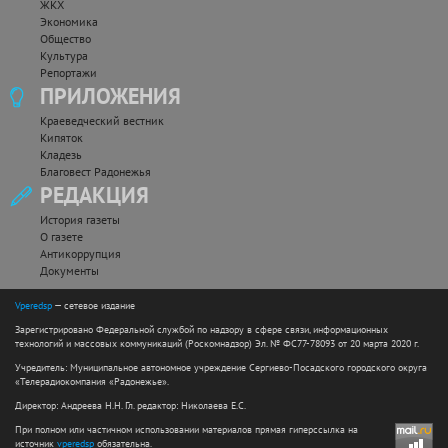
ЖКХ
Экономика
Общество
Культура
Репортажи
ПРИЛОЖЕНИЯ
Краеведческий вестник
Кипяток
Кладезь
Благовест Радонежья
РЕДАКЦИЯ
История газеты
О газете
Антикоррупция
Документы
Vperedsp
— сетевое издание
Зарегистрировано Федеральной службой по надзору в сфере связи, информационных
технологий и массовых коммуникаций (Роскомнадзор) Эл. № ФС77-78093 от 20 марта 2020 г.
Учредитель: Муниципальное автономное учреждение Сергиево-Посадского городского округа
«Телерадиокомпания «Радонежье».
Директор: Андреева Н.Н. Гл. редактор: Николаева Е.С.
При полном или частичном использовании материалов прямая гиперссылка на
источник
vperedsp
обязательна.