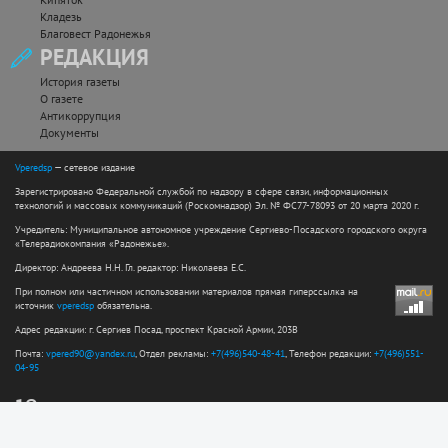
Кладезь
Благовест Радонежья
РЕДАКЦИЯ
История газеты
О газете
Антикоррупция
Документы
Vperedsp
— сетевое издание
Зарегистрировано Федеральной службой по надзору в сфере связи, информационных
технологий и массовых коммуникаций (Роскомнадзор) Эл. № ФС77-78093 от 20 марта 2020 г.
Учредитель: Муниципальное автономное учреждение Сергиево-Посадского городского округа
«Телерадиокомпания «Радонежье».
Директор: Андреева Н.Н. Гл. редактор: Николаева Е.С.
При полном или частичном использовании материалов прямая гиперссылка на
источник
vperedsp
обязательна.
Адрес редакции: г. Сергиев Посад, проспект Красной Армии, 203В
Почта:
vpered90@yandex.ru
, Отдел рекламы:
+7(496)540-48-41
, Телефон редакции:
+7(496)551-
04-95
12+
Сайт разработан web-студией ООО "Простые решения"