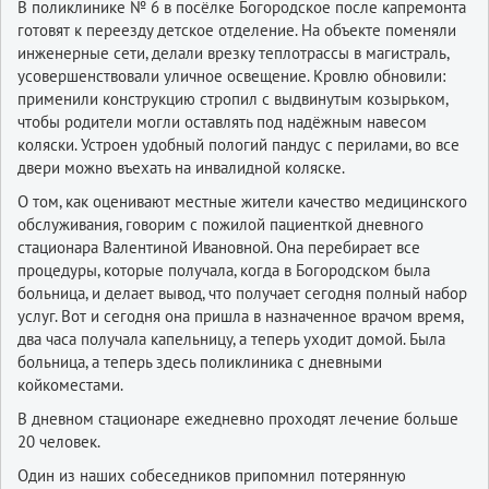
В поликлинике № 6 в посёлке Богородское после капремонта
готовят к переезду детское отделение. На объекте поменяли
инженерные сети, делали врезку теплотрассы в магистраль,
усовершенствовали уличное освещение. Кровлю обновили:
применили конструкцию стропил с выдвинутым козырьком,
чтобы родители могли оставлять под надёжным навесом
коляски. Устроен удобный пологий пандус с перилами, во все
двери можно въехать на инвалидной коляске.
О том, как оценивают местные жители качество медицинского
обслуживания, говорим с пожилой пациенткой дневного
стационара Валентиной Ивановной. Она перебирает все
процедуры, которые получала, когда в Богородском была
больница, и делает вывод, что получает сегодня полный набор
услуг. Вот и сегодня она пришла в назначенное врачом время,
два часа получала капельницу, а теперь уходит домой. Была
больница, а теперь здесь поликлиника с дневными
койкоместами.
В дневном стационаре ежедневно проходят лечение больше
20 человек.
Один из наших собеседников припомнил потерянную