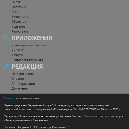
Округ
Политика
ЖКХ
Экономика
Общество
Культура
Репортажи
ПРИЛОЖЕНИЯ
Краеведческий вестник
Кипяток
Кладезь
Благовест Радонежья
РЕДАКЦИЯ
История газеты
О газете
Антикоррупция
Документы
Vperedsp
— сетевое издание
Зарегистрировано Федеральной службой по надзору в сфере связи, информационных
технологий и массовых коммуникаций (Роскомнадзор) Эл. № ФС77-78093 от 20 марта 2020 г.
Учредитель: Муниципальное автономное учреждение Сергиево-Посадского городского округа
«Телерадиокомпания «Радонежье».
Директор: Андреева Н.Н. Гл. редактор: Николаева Е.С.