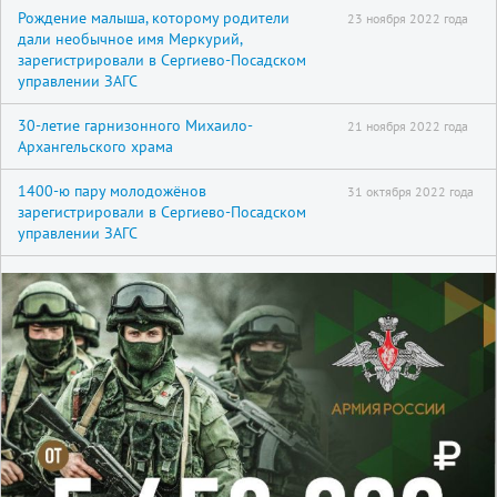
Рождение малыша, которому родители
23 ноября 2022 года
дали необычное имя Меркурий,
зарегистрировали в Сергиево-Посадском
управлении ЗАГС
30-летие гарнизонного Михаило-
21 ноября 2022 года
Архангельского храма
1400-ю пару молодожёнов
31 октября 2022 года
зарегистрировали в Сергиево-Посадском
управлении ЗАГС