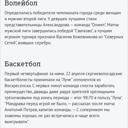
Волейбол
Определились победители чемпионата города среди женщин
и мужчин второй лиги. У девушек лучшими стали
представительницы Александрова — команда "Олимп". Матчи
мужской лиги завершились победой "Сватково", а лучшим
игроком турнира признали Василия Кожевникова из "Северных
Сетей", взявших серебро.
Баскетбол
Первый четвертьфинал за нами. 22 апреля сергиевопосадские
баскетболисты принимали на "Луче" оппонентов из
Воскресенска. С первых минут команда смогла заработать
преимущество, дважды даже радуя зрителей зрелищными
трёхочковыми под конец периода — итог 98:70 в пользу "Луча".
"Мандража перед игрой не было, — рассказал после матча
Анатолий Петров, капитан команды. — С соперником мы
знакомы хорошо, не раз встречались и чаще всего
выигрывали".