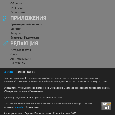
Общество
Культура
Репортажи
ПРИЛОЖЕНИЯ
Краеведческий вестник
Кипяток
Кладезь
Благовест Радонежья
РЕДАКЦИЯ
История газеты
О газете
Антикоррупция
Документы
Vperedsp
— сетевое издание
Зарегистрировано Федеральной службой по надзору в сфере связи, информационных
технологий и массовых коммуникаций (Роскомнадзор) Эл. № ФС77-78093 от 20 марта 2020 г.
Учредитель: Муниципальное автономное учреждение Сергиево-Посадского городского округа
«Телерадиокомпания «Радонежье».
Директор: Андреева Н.Н. Гл. редактор: Николаева Е.С.
При полном или частичном использовании материалов прямая гиперссылка на
источник
vperedsp
обязательна.
Адрес редакции: г. Сергиев Посад, проспект Красной Армии, 203В