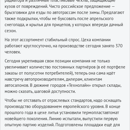
радиатора и различные пластиковые чехлы, защищающие
кузов от повреждений. Чисто российское предложение —
брызговики для езды по автотрассам после зимы. Предлагают
также подкрылки, чтобы не буксовать после апрельского
снегопада, и крылья для прицепов, у которых впереди дачный
сезон.
На этот ассортимент стабильный спрос. Цеха компании
работают круглосуточно, на производстве сегодня занято 370
человек.
Сегодня укрепившая свои позиции компания не только
увеличивает количество постоянных партнёров (в её портфеле
заказы от полусотни потребителей), теперь она сама идёт
навстречу автопроизводителям, дилерам, клиентам
автосалонов. В дюжине городов «Технолайн» открыл склады,
можно сказать, шаговой доступности.
Чтобы не отставать от отраслевых стандартов, надо оснащать
производство оборудованием европейского уровня. В конце
прошлого года в цехе литья установили термопластавтомат
новейшего поколения. Линию испытали, выпустили первую
опытную партию изделий. Подготовлены площадки ещё для