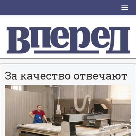
Toggle
naviga
За качество отвечают