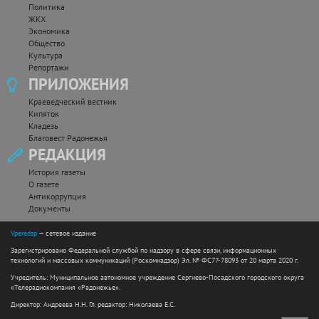
Политика
ЖКХ
Экономика
Общество
Культура
Репортажи
ПРИЛОЖЕНИЯ
Краеведческий вестник
Кипяток
Кладезь
Благовест Радонежья
РЕДАКЦИЯ
История газеты
О газете
Антикоррупция
Документы
Vperedsp
— сетевое издание
Зарегистрировано Федеральной службой по надзору в сфере связи, информационных
технологий и массовых коммуникаций (Роскомнадзор) Эл. № ФС77-78093 от 20 марта 2020 г.
Учредитель: Муниципальное автономное учреждение Сергиево-Посадского городского округа
«Телерадиокомпания «Радонежье».
Директор: Андреева Н.Н. Гл. редактор: Николаева Е.С.