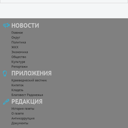
НОВОСТИ
Главное
Округ
Политика
ЖКХ
Экономика
Общество
Культура
Репортажи
ПРИЛОЖЕНИЯ
Краеведческий вестник
Кипяток
Кладезь
Благовест Радонежья
РЕДАКЦИЯ
История газеты
О газете
Антикоррупция
Документы