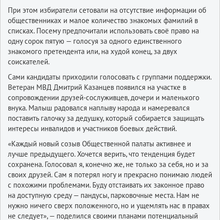
При этом избиратели сетовали на отсутствие информации об
общественниках и малое количество знакомых фамилий в
списках. Посему предпочитали использовать своё право на
одну сорок пятую — голосуя за одного единственного
знакомого претендента или, на худой конец, за двух
соискателей.
Сами кандидаты приходили голосовать с группами поддержки.
Ветеран МВД Дмитрий Казанцев появился на участке в
сопровождении друзей-сослуживцев, дочери и маленького
внука. Малыш радовался наплыву народа и намеревался
поставить галочку за дедушку, который собирается защищать
интересы инвалидов и участников боевых действий.
«Каждый новый созыв Общественной палаты активнее и
лучше предыдущего. Хочется верить, что тенденция будет
сохранена. Голосовал я, конечно же, не только за себя, но и за
своих друзей. Сам я потерял ногу и прекрасно понимаю людей
с похожими проблемами. Буду отстаивать их законное право
на доступную среду — пандусы, парковочные места. Нам не
нужно ничего сверх положенного, но и ущемлять нас в правах
не следует», — поделился своими планами потенциальный