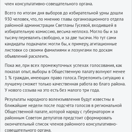
член консультативно-совещательного органа.
Всего по итогам дня выборов до избирательной урны дошли
930 человек, что, по мнению главы организационного отдела
районной администрации Светланы Гусевой, входившей в
избирательную комиссию, весьма неплохо. Могло бы и за
тысячу перевалить свободно, и за две тысячи. Но тут сами
кандидаты подкачали: могли бы, к примеру, агитационные
листовки со своими фамилиями и лозунгами по доскам
объявлений расклеить.
Пока же, при всех промежуточных успехах голосования, как
показал опыт, выборы в Общественную палату волнуют менее
1 % граждан, имеющих право голоса. Переломить ситуацию к
лучшему сможет только качественная работа во благо района.
У нового созыва на это есть без малого три года.
Результаты народного волеизъявления будут известны в
ближайшие недели после подсчёта голосов в региональной
Общественной палате, которой наряду с губернатором и
районным Советом депутатов предстоит сформировать
окончательный список членов районного консультативно-
совещательного органа.