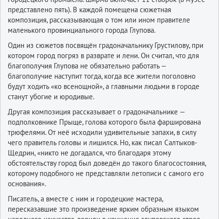
представлено пять). В каждой помещена сюжетная
композиция, рассказывающая о том или ином правителе
маленького провинциального города Глупова.
Один из сюжетов посвящён градоначальнику Грустилову, при
котором город погряз в разврате и лени. Он считал, что для
благополучия Глупова не обязательно работать —
благополучие наступит тогда, когда все жители поголовно
будут ходить «ко всенощной», а главными людьми в городе
станут убогие и юродивые.
Другая композиция рассказывает о градоначальнике —
подполковнике Прыще, голова которого была фарширована
трюфелями. От неё исходили удивительные запахи, в силу
чего правитель головы и лишился. Но, как писал Салтыков-
Щедрин, «никто не догадался, что благодаря этому
обстоятельству город был доведён до такого благосостояния,
которому подобного не представляли летописи с самого его
основания».
Писатель, а вместе с ним и городецкие мастера,
пересказавшие это произведение ярким образным языком