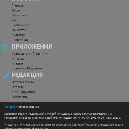
Главное
Округ
Политика
ЖКХ
Экономика
Общество
Культура
Репортажи
ПРИЛОЖЕНИЯ
Краеведческий вестник
Кипяток
Кладезь
Благовест Радонежья
РЕДАКЦИЯ
История газеты
О газете
Антикоррупция
Документы
Vperedsp
— сетевое издание
Зарегистрировано Федеральной службой по надзору в сфере связи, информационных
технологий и массовых коммуникаций (Роскомнадзор) Эл. № ФС77-78093 от 20 марта 2020 г.
Учредитель: Муниципальное автономное учреждение Сергиево-Посадского городского округа
«Телерадиокомпания «Радонежье».