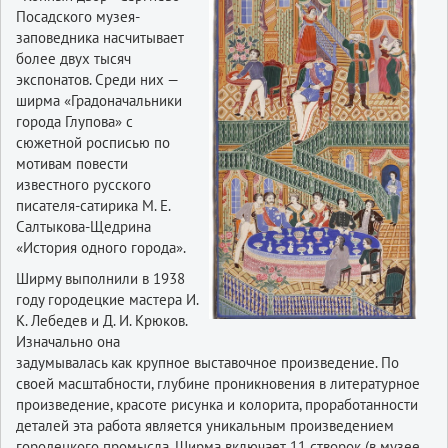
Посадского музея-
заповедника насчитывает
более двух тысяч
экспонатов. Среди них —
ширма «Градоначальники
города Глупова» с
сюжетной росписью по
мотивам повести
известного русского
писателя-сатирика М. Е.
Салтыкова-Щедрина
«История одного города».
Ширму выполнили в 1938
году городецкие мастера И.
К. Лебедев и Д. И. Крюков.
Изначально она
задумывалась как крупное выставочное произведение. По
своей масштабности, глубине проникновения в литературное
произведение, красоте рисунка и колорита, проработанности
деталей эта работа является уникальным произведением
городецкого промысла. Ширма включает 11 створок (в музее