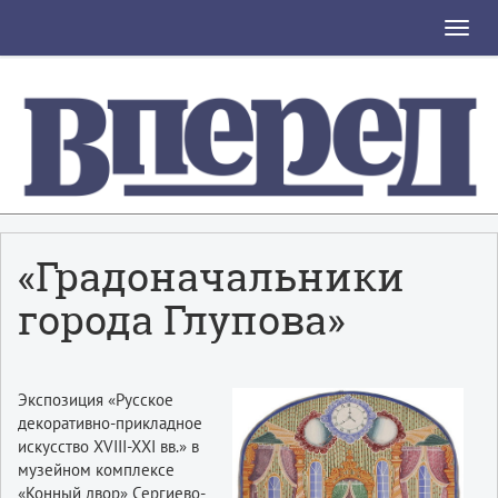
Toggle
naviga
«Градоначальники
города Глупова»
Экспозиция «Русское
декоративно-прикладное
искусство XVIII-XXI вв.» в
музейном комплексе
«Конный двор» Сергиево-