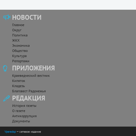
НОВОСТИ
Главное
Округ
Политика
ЖКХ
Экономика
Общество
Культура
Репортажи
ПРИЛОЖЕНИЯ
Краеведческий вестник
Кипяток
Кладезь
Благовест Радонежья
РЕДАКЦИЯ
История газеты
О газете
Антикоррупция
Документы
Vperedsp
— сетевое издание