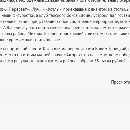
раздников, молодёжные движения. Была и благотворительная лотере
к», «Пересвет», «Луч» и «Котлы», приехавшие с визитом из столицы.
наши фигуристки, а клуб тайского бокса «Воин» устроил для гостей
рительная акция представляет собой спортивное мероприятие, пото
. А Василиса у нас спорт-сменка: она очень стойкая, само-отвержен
глава района Михаил Токарев, приехавший с визитом. Кстати, таких
шее время может стать больше.
без спортивной злости. Как заметил перед играми Вадим Троицкий, 
е место по итогам матчей занял «Загорск», но на самом деле побе
иса: в результате акции жители района собрали 55 тысяч рублей.
Просмотр