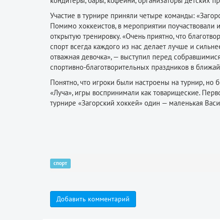
кондитеры, бары, кофейни, организаторы детских п
Участие в турнире приняли четыре команды: «Загорс
Помимо хоккеистов, в мероприятии поучаствовали и 
открытую тренировку. «Очень приятно, что благотво
спорт всегда каждого из нас делает лучше и сильнее
отважная девочка», — выступил перед собравшимися 
спортивно-благотворительных праздников в ближай
Понятно, что игроки были настроены на турнир, но 
«Луча», игры воспринимали как товарищеские. Перво
турнире «Загорский хоккей» один — маленькая Васил
спорт
Добавить комментарий