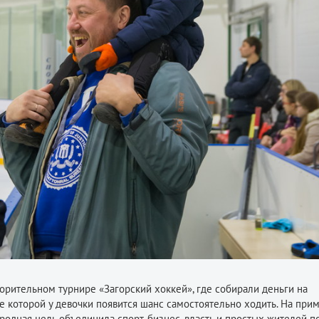
ворительном турнире «Загорский хоккей», где собирали деньги на
 которой у девочки появится шанс самостоятельно ходить. На при
родная цель объединила спорт, бизнес, власть и простых жителей п