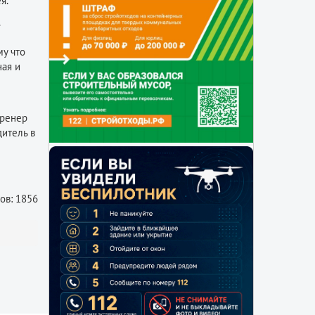
я.
му что
ная и
тренер
дитель в
ов: 1856