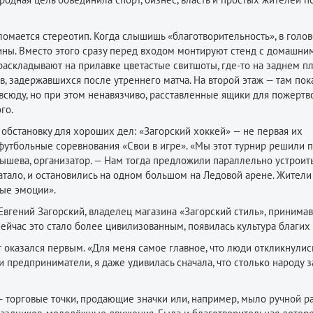
 ломается стереотип. Когда слышишь «благотворительность», в голо
ны. Вместо этого сразу перед входом монтируют стенд с домашни
аскладывают на прилавке цветастые свитшоты, где-то на заднем п
в, задержавшихся после утреннего матча. На второй этаж — там по
сюду, но при этом ненавязчиво, расставленные ящики для пожертв
го.
 обстановку для хороших дел: «Загорский хоккей» — не первая их
 футбольные соревнования «Свои в игре». «Мы этот турнир решили 
лышева, организатор. — Нам тогда предложили параллельно устроить
атало, и остановились на одном большом на Ледовой арене. Жител
ые эмоции».
Евгений Загорский, владелец магазина «Загорский стиль», принима
ейчас это стало более цивилизованным, появилась культура благих 
 оказался первым. «Для меня самое главное, что люди откликнулись
ши предприниматели, я даже удивилась сначала, что столько народу 
торговые точки, продающие значки или, например, мыло ручной ра