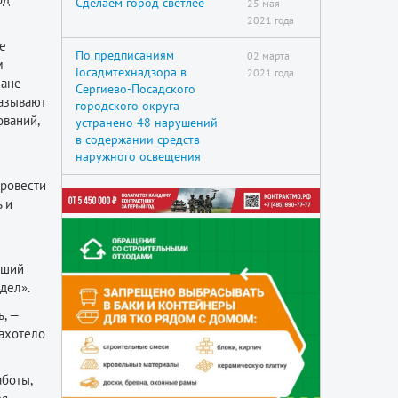
Сделаем город светлее
25 мая
2021 года
ве
По предписаниям
02 марта
м
Госадмтехнадзора в
2021 года
лане
Сергиево-Посадского
казывают
городского округа
ований,
устранено 48 нарушений
в содержании средств
наружного освещения
провести
 и
и
вший
дел».
, —
захотело
боты,