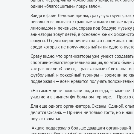
одним «благосшитым» покрывалом.
Зайдя в фойе Ледовой арены, сразу чувствуешь, как
невольно всплывают страшные и жалостливые карти
лимонадом и печеньем, справа под бодрую музыку р
аниматоры зовут детей, в основном юных хоккеисто
фокусы. О цели мероприятия только напоминают пов
среди которых не получилось найти ни одного пусто
Сразу видно, что организаторы уже умеют создавать
спортивно-благотворительная акция, до этого были
как раз после «Своих», — рассказывает Светлана Го
футбольный, и хоккейный турниры — времени не хв
поддержали — всем нравится получать положительн
«На самом деле помогали люди всегда, — замечает 
участие и в зимнем футбольном турнире. — Просто с
Для ещё одного организатора, Оксаны Юдиной, опыт
делится Оксана. — Причём не только гости, но и на
поучаствовать».
Акцию поддержало больше двадцати организаций — 