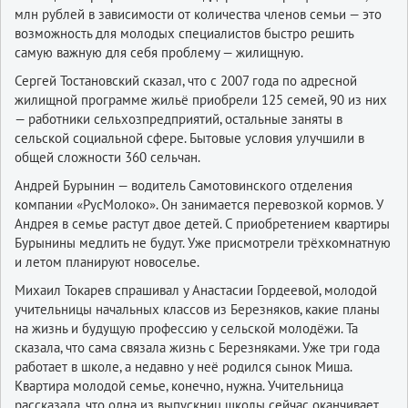
млн рублей в зависимости от количества членов семьи — это
возможность для молодых специалистов быстро решить
самую важную для себя проблему — жилищную.
Сергей Тостановский сказал, что с 2007 года по адресной
жилищной программе жильё приобрели 125 семей, 90 из них
— работники сельхозпредприятий, остальные заняты в
сельской социальной сфере. Бытовые условия улучшили в
общей сложности 360 сельчан.
Андрей Бурынин — водитель Самотовинского отделения
компании «РусМолоко». Он занимается перевозкой кормов. У
Андрея в семье растут двое детей. С приобретением квартиры
Бурынины медлить не будут. Уже присмотрели трёхкомнатную
и летом планируют новоселье.
Михаил Токарев спрашивал у Анастасии Гордеевой, молодой
учительницы начальных классов из Березняков, какие планы
на жизнь и будущую профессию у сельской молодёжи. Та
сказала, что сама связала жизнь с Березняками. Уже три года
работает в школе, а недавно у неё родился сынок Миша.
Квартира молодой семье, конечно, нужна. Учительница
рассказала, что одна из выпускниц школы сейчас оканчивает