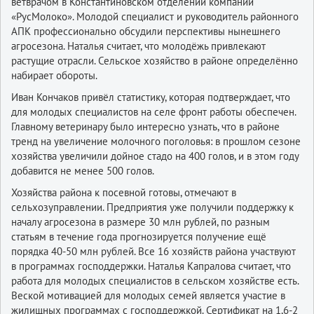
ветврачом в Константиновском отделении компании
«РусМолоко». Молодой специалист и руководитель районного
АПК профессионально обсудили перспективы нынешнего
агросезона. Наталья считает, что молодёжь привлекают
растущие отрасли. Сельское хозяйство в районе определённо
набирает обороты.
Иван Кончаков привёл статистику, которая подтверждает, что
для молодых специалистов на селе фронт работы обеспечен.
Главному ветеринару было интересно узнать, что в районе
тренд на увеличение молочного поголовья: в прошлом сезоне
хозяйства увеличили дойное стадо на 400 голов, и в этом году
добавится не менее 500 голов.
Хозяйства района к посевной готовы, отмечают в
сельхозуправлении. Предприятия уже получили поддержку к
началу агросезона в размере 30 млн рублей, по разным
статьям в течение года прогнозируется получение ещё
порядка 40-50 млн рублей. Все 16 хозяйств района участвуют
в программах господдержки. Наталья Капралова считает, что
работа для молодых специалистов в сельском хозяйстве есть.
Веской мотивацией для молодых семей является участие в
жилищных программах с господдержкой. Сертификат на 1,6-2