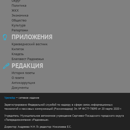
Округ
Политика
ЖКХ
Экономика
Общество
Культура
Репортажи
ПРИЛОЖЕНИЯ
Краеведческий вестник
Кипяток
Кладезь
Благовест Радонежья
РЕДАКЦИЯ
История газеты
О газете
Антикоррупция
Документы
Vperedsp
— сетевое издание
Зарегистрировано Федеральной службой по надзору в сфере связи, информационных
технологий и массовых коммуникаций (Роскомнадзор) Эл. № ФС77-78093 от 20 марта 2020 г.
Учредитель: Муниципальное автономное учреждение Сергиево-Посадского городского округа
«Телерадиокомпания «Радонежье».
Директор: Андреева Н.Н. Гл. редактор: Николаева Е.С.