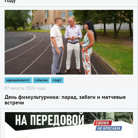
году
2
муниципалитет
события
спорт
07 августа 2026 года
День физкультурника: парад, забеги и матчевые
встречи
2