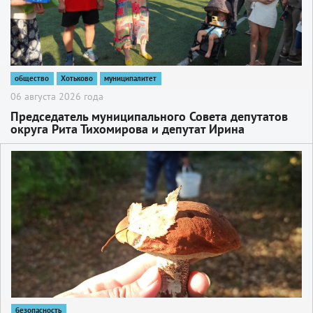
общество
Хотьково
муниципалитет
06 августа 2026 года
Председатель муниципального Совета депутатов
округа Рита Тихомирова и депутат Ирина
Кормакова отчитались перед жителями о работе за
последние пять лет в рамках народной программы
2
«Единой России»
безопасность