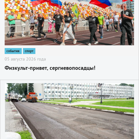
события
спорт
05 августа 2026 года
Физкульт-привет, сергиевопосадцы!
2