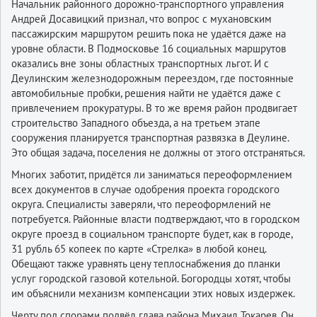
Начальник районного дорожно-транспортного управления
Андрей Досавицкий признал, что вопрос с мухановским
пассажирским маршрутом решить пока не удаётся даже на
уровне области. В Подмосковье 16 социальных маршрутов
оказались вне зоны областных транспортных льгот. И с
Деулинским железнодорожным переездом, где постоянные
автомобильные пробки, решения найти не удаётся даже с
привлечением прокуратуры. В то же время район продвигает
строительство Западного объезда, а на третьем этапе
сооружения планируется транспортная развязка в Деулине.
Это общая задача, поселения не должны от этого отстраняться.
Многих заботит, придётся ли заниматься переоформлением
всех документов в случае одобрения проекта городского
округа. Специалисты заверяли, что переоформлений не
потребуется. Районные власти подтверждают, что в городском
округе проезд в социальном транспорте будет, как в городе,
31 рубль 65 копеек по карте «Стрелка» в любой конец.
Обещают также уравнять цену теплоснабжения до планки
услуг городской газовой котельной. Богородцы хотят, чтобы
им объяснили механизм компенсации этих новых издержек.
Черту под спорами подвёл глава района Михаил Токарев. Он