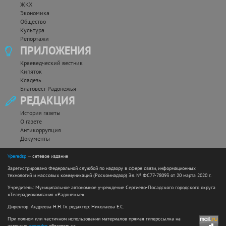
ЖКХ
Экономика
Общество
Культура
Репортажи
ПРИЛОЖЕНИЯ
Краеведческий вестник
Кипяток
Кладезь
Благовест Радонежья
РЕДАКЦИЯ
История газеты
О газете
Антикоррупция
Документы
Vperedsp
— сетевое издание
Зарегистрировано Федеральной службой по надзору в сфере связи, информационных
технологий и массовых коммуникаций (Роскомнадзор) Эл. № ФС77-78093 от 20 марта 2020 г.
Учредитель: Муниципальное автономное учреждение Сергиево-Посадского городского округа
«Телерадиокомпания «Радонежье».
Директор: Андреева Н.Н. Гл. редактор: Николаева Е.С.
При полном или частичном использовании материалов прямая гиперссылка на
источник
vperedsp
обязательна.