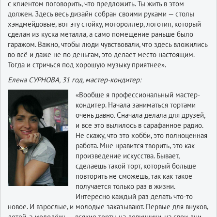
с клиентом поговорить, что предложить. Ты жить в этом
должен. Здесь весь дизайн собран своими руками — столы
хэндмейдовые, вот эту стойку, мотороллер, логотип, который
сделан из куска металла, а само помещение раньше было
гаражом. Важно, чтобы люди чувствовали, что здесь вложились
во всё и даже не по деньгам, это делает место настоящим.
Тогда и стричься под хорошую музыку приятнее».
Елена СУРНОВА, 31 год, мастер-кондитер:
«Вообще я профессиональный мастер-
кондитер. Начала заниматься тортами
очень давно. Сначала делала для друзей,
и все это вылилось в сарафанное радио.
Не скажу, что это хобби, это полноценная
работа. Мне нравится творить, это как
произведение искусства. Бывает,
сделаешь такой торт, который больше
повторить не сможешь, так как такое
получается только раз в жизни.
Интересно каждый раз делать что-то
новое. И взрослые, и молодые заказывают. Первые для внуков,
детей, а молодёжь — всякие торты на девичники, на свои дни