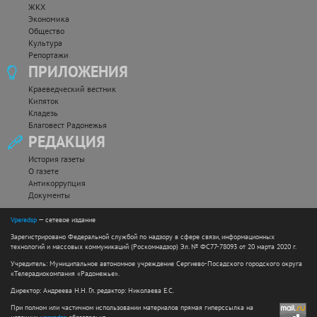
ЖКХ
Экономика
Общество
Культура
Репортажи
ПРИЛОЖЕНИЯ
Краеведческий вестник
Кипяток
Кладезь
Благовест Радонежья
РЕДАКЦИЯ
История газеты
О газете
Антикоррупция
Документы
Vperedsp
— сетевое издание
Зарегистрировано Федеральной службой по надзору в сфере связи, информационных
технологий и массовых коммуникаций (Роскомнадзор) Эл. № ФС77-78093 от 20 марта 2020 г.
Учредитель: Муниципальное автономное учреждение Сергиево-Посадского городского округа
«Телерадиокомпания «Радонежье».
Директор: Андреева Н.Н. Гл. редактор: Николаева Е.С.
При полном или частичном использовании материалов прямая гиперссылка на