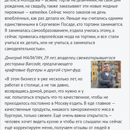
рождения, на свадьбу, также заказывают эти новые модные
пирожные — капкейки. Сейчас много заказов на день
влюблённых, как раз делала их. Раньше мы считались одними
единственными в Сергиевом Посаде, кто тортами занимается.
Я занималась самообразованием, ездила училась этому, а
сейчас привилась европейская мода на тортики, и все стали
учиться их делать, или не учиться, а заниматься
самодеятельностью».
Дмитрий МАЛАГИН, 29 лет, владелец свежеоткрывшегося
ресторана Barcode,
предлагающего
крафтовые бургеры и другой стрит-фуд:
«В этом бизнесе я уже несколько лет, но
работал в столице, а не так давно,
возвращаясь домой, решил, что нужно и у
нас попытаться открыть что-то качественное, чтобы не
приходилось постоянно в Москву ездить. В еде главное —
качественные продукты, никакого замороженного мяса в
бургерах, только свежее. Ещё очень важна открытость —
человек хочет видеть кухню и чтобы его слышали: мы сейчас
ещё корректируем меню, получаем отзывы от людей в