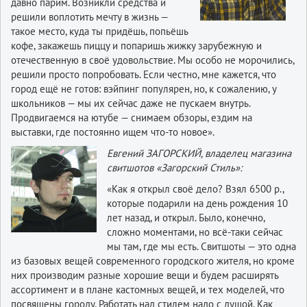
давно парим. Возникли средства и
решили воплотить мечту в жизнь —
такое место, куда ты придёшь, попьёшь
кофе, закажешь пиццу и попаришь жижку зарубежную и
отечественную в своё удовольствие. Мы особо не морочились,
решили просто попробовать. Если честно, мне кажется, что
город ещё не готов: вэйпинг популярен, но, к сожалению, у
школьников — мы их сейчас даже не пускаем внутрь.
Продвигаемся на ютубе — снимаем обзоры, ездим на
выставки, где постоянно ищем что-то новое».
Евгений ЗАГОРСКИЙ, владелец магазина
свитшотов «Загорский Стиль»:
«Как я открыл своё дело? Взял 6500 р.,
которые подарили на день рождения 10
лет назад, и открыл. Было, конечно,
сложно моментами, но всё-таки сейчас
мы там, где мы есть. Свитшоты — это одна
из базовых вещей современного городского жителя, но кроме
них производим разные хорошие вещи и будем расширять
ассортимент и в плане кастомных вещей, и тех моделей, что
посвящены городу. Работать над стилем надо с душой. Как