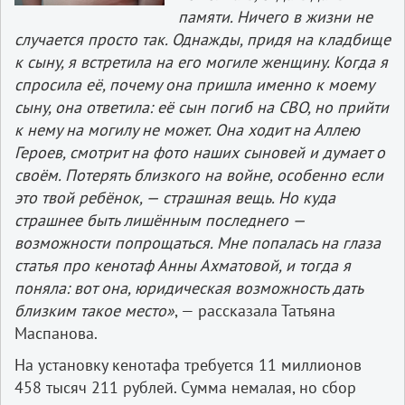
памяти. Ничего в жизни не
случается просто так. Однажды, придя на кладбище
к сыну, я встретила на его могиле женщину. Когда я
спросила её, почему она пришла именно к моему
сыну, она ответила: её сын погиб на СВО, но прийти
к нему на могилу не может. Она ходит на Аллею
Героев, смотрит на фото наших сыновей и думает о
своём. Потерять близкого на войне, особенно если
это твой ребёнок, — страшная вещь. Но куда
страшнее быть лишённым последнего —
возможности попрощаться. Мне попалась на глаза
статья про кенотаф Анны Ахматовой, и тогда я
поняла: вот она, юридическая возможность дать
близким такое место»
, — рассказала Татьяна
Маспанова.
На установку кенотафа требуется 11 миллионов
458 тысяч 211 рублей. Сумма немалая, но сбор