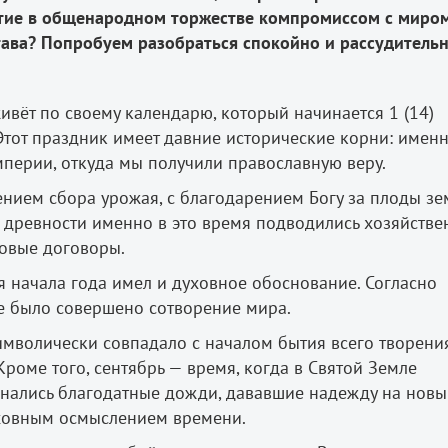
стие в общенародном торжестве компромиссом с миром
тава? Попробуем разобраться спокойно и рассудительн
 живёт по своему календарю, который начинается 1 (14)
Этот праздник имеет давние исторические корни: именн
мперии, откуда мы получили православную веру.
ением сбора урожая, с благодарением Богу за плоды з
В древности именно в это время подводились хозяйств
новые договоры.
я начала года имел и духовное обоснование. Согласно
е было совершено сотворение мира.
имволически совпадало с началом бытия всего творения
роме того, сентябрь — время, когда в Святой Земле
инались благодатные дожди, дававшие надежду на нов
уховным осмыслением времени.