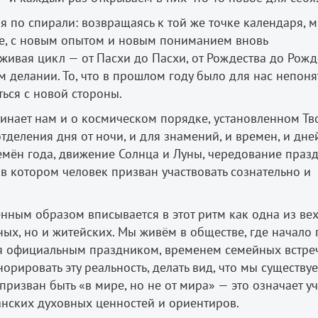
я по спирали: возвращаясь к той же точке календаря, 
е, с новым опытом и новым пониманием вновь
ивая цикл — от Пасхи до Пасхи, от Рождества до Рожд
 делании. То, что в прошлом году было для нас непон
ься с новой стороны.
инает нам и о космическом порядке, установленном Тв
тделения дня от ночи, и для знамений, и времен, и дней
времён года, движение Солнца и Луны, чередование праз
 в котором человек призван участвовать сознательно и
нным образом вписывается в этот ритм как одна из вех
ых, но и житейских. Мы живём в обществе, где начало 
тся официальным праздником, временем семейных встреч
рировать эту реальность, делать вид, что мы существу
изван быть «в мире, но не от мира» — это означает уч
нских духовных ценностей и ориентиров.