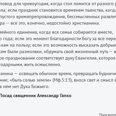
повод для чревоугодия, когда стол ломится от разного
ела; если праздник становится временем пьянства, когд
ь пустого времяпрепровождения, бессмысленных развле
а — всё это, конечно, недостойно христианина.
мейного единения, когда вся семья собирается вместе,
 года; если это момент благодарности Богу за всё пер
и нам на пользу; если это возможность высказать добрые
кем были размолвки, обдумать свой жизненный путь — в
ое празднование соответствует духу Евангелия, которое
агодарными, жить осмысленно.
тианина — освящать обычное время, превращать будничн
е; «быть солью земли» (Мф.5:13), внося свет и смысл в
в нём нет Духа Божьего.
в Посад священник Александр Гапко
Просмотр