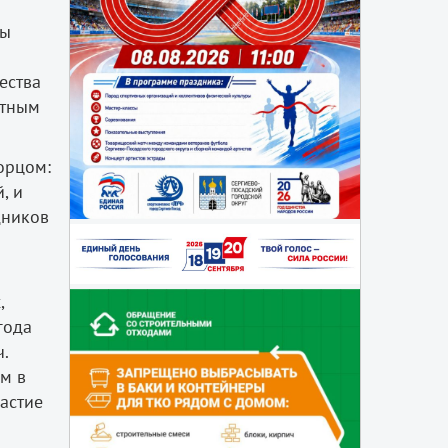
мы
ества
ятным
орцом:
, и
дников
,
года
.
ем в
астие