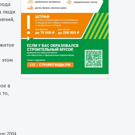
 рода
а люди
чений,
ежитое
 этом
ое в
 то,
ов: 2004