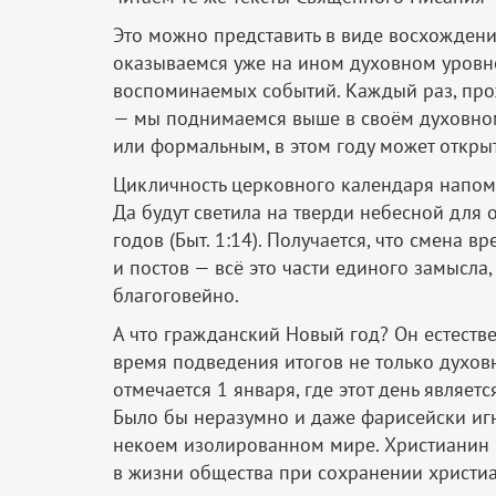
Это можно представить в виде восхождени
оказываемся уже на ином духовном уровн
воспоминаемых событий. Каждый раз, прож
— мы поднимаемся выше в своём духовном
или формальным, в этом году может открыт
Цикличность церковного календаря напом
Да будут светила на тверди небесной для о
годов (Быт. 1:14). Получается, что смена 
и постов — всё это части единого замысла,
благоговейно.
А что гражданский Новый год? Он естестве
время подведения итогов не только духовн
отмечается 1 января, где этот день являе
Было бы неразумно и даже фарисейски игно
некоем изолированном мире. Христианин пр
в жизни общества при сохранении христиа