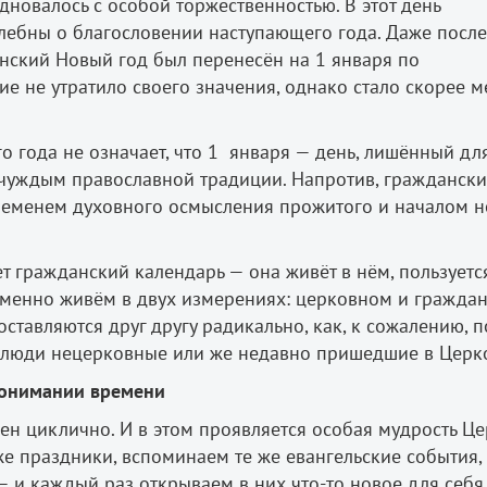
новалось с особой торжественностью. В этот день
лебны о благословении наступающего года. Даже после
нский Новый год был перенесён на 1 января по
е не утратило своего значения, однако стало скорее м
 года не означает, что 1 января — день, лишённый дл
 чуждым православной традиции. Напротив, гражданск
временем духовного осмысления прожитого и началом 
т гражданский календарь — она живёт в нём, пользуетс
еменно живём в двух измерениях: церковном и граждан
ставляются друг другу радикально, как, к сожалению, п
 люди нецерковные или же недавно пришедшие в Церко
понимании времени
н циклично. И в этом проявляется особая мудрость Це
е праздники, вспоминаем те же евангельские события,
 и каждый раз открываем в них что-то новое для себя