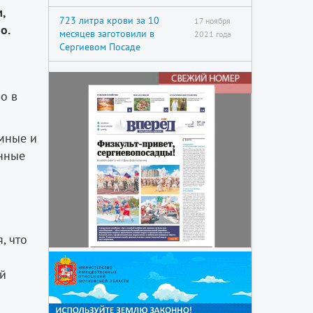
,
723 литра крови за 10
17 ноября
о.
месяцев заготовили в
2021 года
Сергиевом Посаде
о в
емные и
енные
, что
ый