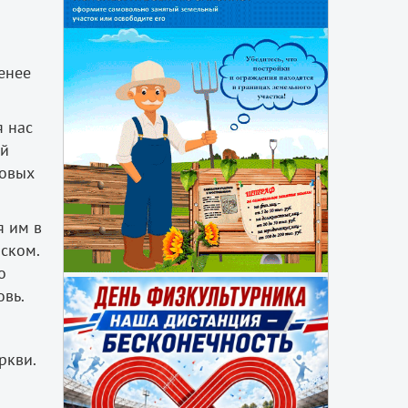
енее
я нас
ий
новых
я им в
ском.
о
вь.
ркви.
.