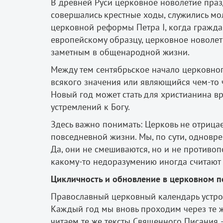
В древней Руси церковное новолетие празд
совершались крестные ходы, служились мо
церковной реформы Петра I, когда гражда
европейскому образцу, церковное новолети
заметным в общенародной жизни.
Между тем сентябрьское начало церковного
всякого значения или являющийся чем-то
Новый год может стать для христианина 
устремлений к Богу.
Здесь важно понимать: Церковь не отрицае
повседневной жизни. Мы, по сути, одновр
Да, они не смешиваются, но и не противопо
какому-то недоразумению иногда считают
Цикличность и обновление в церковном 
Православный церковный календарь устрое
Каждый год мы вновь проходим через те ж
читаем те же тексты Священного Писания —