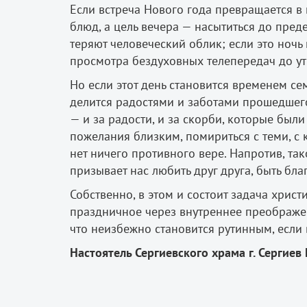
Если встреча Нового года превращается в 
блюд, а цель вечера — насытиться до пред
теряют человеческий облик; если это ноч
просмотра бездуховных телепередач до утр
Но если этот день становится временем се
делится радостями и заботами прошедшего
— и за радости, и за скорби, которые был
пожелания близким, помириться с теми, с 
нет ничего противного вере. Напротив, так
призывает нас любить друг друга, быть бл
Собственно, в этом и состоит задача хрис
праздничное через внутреннее преображени
что неизбежно становится рутинным, если 
Настоятель Сергиевского храма г. Сергие