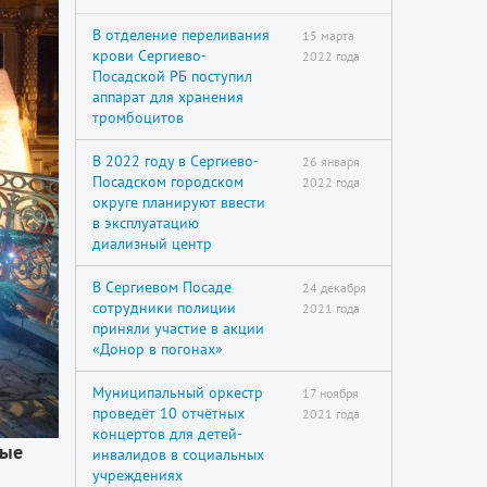
В отделение переливания
15 марта
крови Сергиево-
2022 года
Посадской РБ поступил
аппарат для хранения
тромбоцитов
В 2022 году в Сергиево-
26 января
Посадском городском
2022 года
округе планируют ввести
в эксплуатацию
диализный центр
В Сергиевом Посаде
24 декабря
сотрудники полиции
2021 года
приняли участие в акции
«Донор в погонах»
Муниципальный оркестр
17 ноября
проведёт 10 отчётных
2021 года
концертов для детей-
ные
инвалидов в социальных
учреждениях