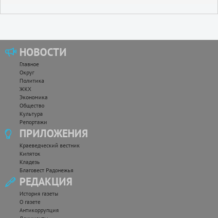
НОВОСТИ
Главное
Округ
Политика
ЖКХ
Экономика
Общество
Культура
Репортажи
ПРИЛОЖЕНИЯ
Краеведческий вестник
Кипяток
Кладезь
Благовест Радонежья
РЕДАКЦИЯ
История газеты
О газете
Антикоррупция