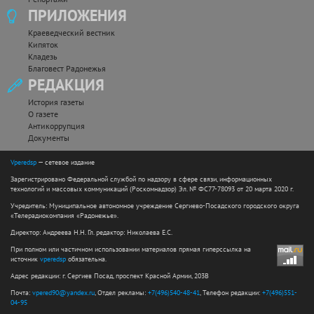
ПРИЛОЖЕНИЯ
Краеведческий вестник
Кипяток
Кладезь
Благовест Радонежья
РЕДАКЦИЯ
История газеты
О газете
Антикоррупция
Документы
Vperedsp
— сетевое издание
Зарегистрировано Федеральной службой по надзору в сфере связи, информационных
технологий и массовых коммуникаций (Роскомнадзор) Эл. № ФС77-78093 от 20 марта 2020 г.
Учредитель: Муниципальное автономное учреждение Сергиево-Посадского городского округа
«Телерадиокомпания «Радонежье».
Директор: Андреева Н.Н. Гл. редактор: Николаева Е.С.
При полном или частичном использовании материалов прямая гиперссылка на
источник
vperedsp
обязательна.
Адрес редакции: г. Сергиев Посад, проспект Красной Армии, 203В
Почта:
vpered90@yandex.ru
, Отдел рекламы:
+7(496)540-48-41
, Телефон редакции:
+7(496)551-
04-95