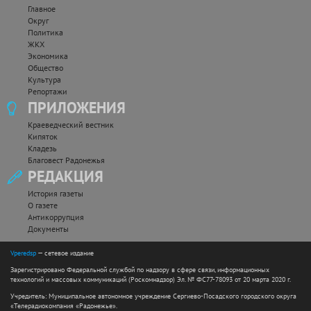
Главное
Округ
Политика
ЖКХ
Экономика
Общество
Культура
Репортажи
ПРИЛОЖЕНИЯ
Краеведческий вестник
Кипяток
Кладезь
Благовест Радонежья
РЕДАКЦИЯ
История газеты
О газете
Антикоррупция
Документы
Vperedsp
— сетевое издание
Зарегистрировано Федеральной службой по надзору в сфере связи, информационных
технологий и массовых коммуникаций (Роскомнадзор) Эл. № ФС77-78093 от 20 марта 2020 г.
Учредитель: Муниципальное автономное учреждение Сергиево-Посадского городского округа
«Телерадиокомпания «Радонежье».