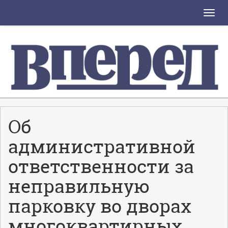
Toggle
naviga
Об
административной
ответственности за
неправильную
парковку во дворах
многоквартирных