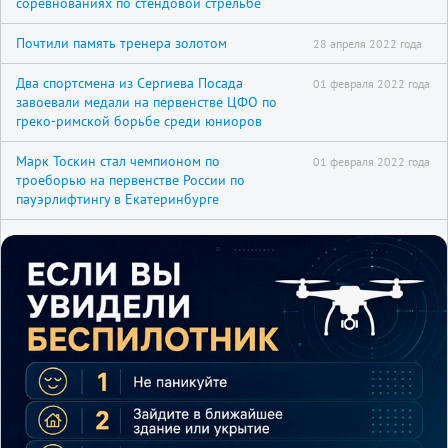
соревнованиях по стендовой стрельбе
Почтили память тренера золотом
28 апреля 2022 года
Два спортсмена из Сергиева Посада
01 февраля 2022 года
завоевали медали на первенстве ЦФО по
греко-римской борьбе среди юниоров
Марк Тоскин стал чемпионом по
01 февраля 2022 года
троеборью на первенстве России по
пауэрлифтингу в Екатеринбурге