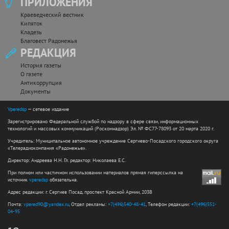
ПРИЛОЖЕНИЯ
Краеведческий вестник
Кипяток
Кладезь
Благовест Радонежья
РЕДАКЦИЯ
История газеты
О газете
Антикоррупция
Документы
Vperedsp
— сетевое издание
Зарегистрировано Федеральной службой по надзору в сфере связи, информационных
технологий и массовых коммуникаций (Роскомнадзор) Эл. № ФС77-78093 от 20 марта 2020 г.
Учредитель: Муниципальное автономное учреждение Сергиево-Посадского городского округа
«Телерадиокомпания «Радонежье».
Директор: Андреева Н.Н. Гл. редактор: Николаева Е.С.
При полном или частичном использовании материалов прямая гиперссылка на
источник
vperedsp
обязательна.
Адрес редакции: г. Сергиев Посад, проспект Красной Армии, 203В
Почта:
vpered90@yandex.ru
, Отдел рекламы:
+7(496)540-48-41
, Телефон редакции:
+7(496)551-
04-95