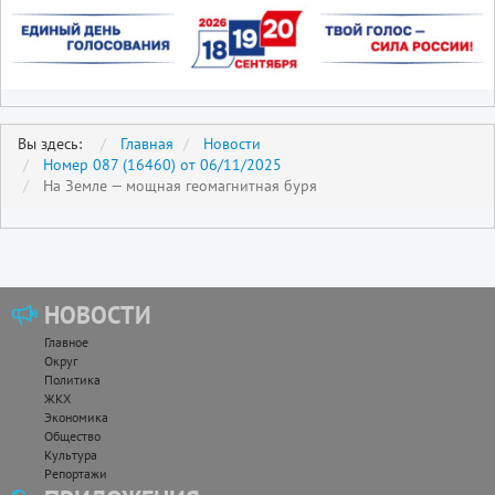
Вы здесь:
Главная
Новости
Номер 087 (16460) от 06/11/2025
На Земле — мощная геомагнитная буря
НОВОСТИ
Главное
Округ
Политика
ЖКХ
Экономика
Общество
Культура
Репортажи