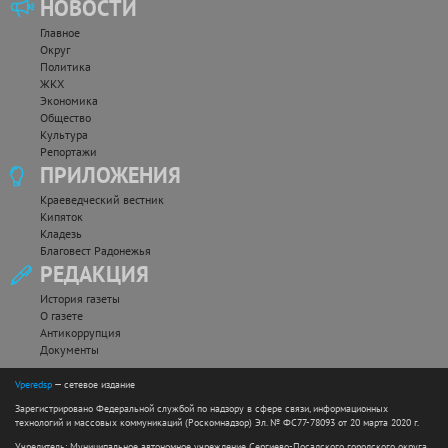
НОВОСТИ
Главное
Округ
Политика
ЖКХ
Экономика
Общество
Культура
Репортажи
ПРИЛОЖЕНИЯ
Краеведческий вестник
Кипяток
Кладезь
Благовест Радонежья
РЕДАКЦИЯ
История газеты
О газете
Антикоррупция
Документы
Vperedsp
— сетевое издание
Зарегистрировано Федеральной службой по надзору в сфере связи, информационных
технологий и массовых коммуникаций (Роскомнадзор) Эл. № ФС77-78093 от 20 марта 2020 г.
Учредитель: Муниципальное автономное учреждение Сергиево-Посадского городского округа