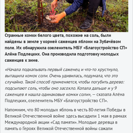
Странные комки белого цвета, похожие на соль, были
найдены в земле у корней саженцев яблони на Зубачёвом
поле. Их обнаружила озеленитель МБУ «Благоустройство СП»
Алёна Подлецких. Она производила подготовку молодых
саженцев к зиме.
«Начала подкапывать первый саженец и что-то хрустнуло,
вытащила комок соли. Очень удивилась, подумала, что это
случайно. Такой способ применяется, чтобы погубить дерево:
подсыпают соль, чтобы оно засохло. Копала дальше и у 9
саженцев я нашла одинаковые комки соли»,
— сказала Алёна
Подлецких, озеленитель МБУ «Благоустройство СП».
Напомним, что 80 молодых яблонь в честь 80-летия Победы в
Великой Отечественной войне здесь высадили 1 мая в рамках
Международной акции «Сад памяти». Молодые деревца в
память о Героях Великой Отечественной войны сажали