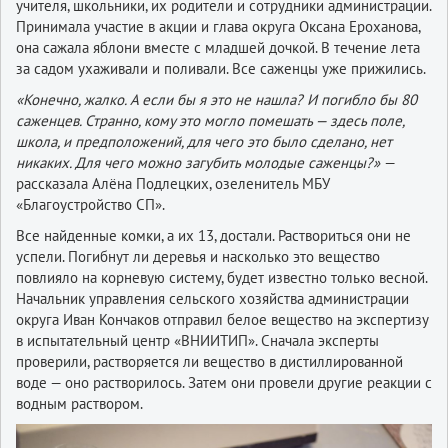
учителя, школьники, их родители и сотрудники администрации.
Принимала участие в акции и глава округа Оксана Ероханова,
она сажала яблони вместе с младшей дочкой. В течение лета
за садом ухаживали и поливали. Все саженцы уже прижились.
«Конечно, жалко. А если бы я это не нашла? И погибло бы 80
саженцев. Странно, кому это могло помешать — здесь поле,
школа, и предположений, для чего это было сделано, нет
никаких. Для чего можно загубить молодые саженцы?»
—
рассказала Алёна Подлецких, озеленитель МБУ
«Благоустройство СП».
Все найденные комки, а их 13, достали. Раствориться они не
успели. Погибнут ли деревья и насколько это вещество
повлияло на корневую систему, будет известно только весной.
Начальник управления сельского хозяйства администрации
округа Иван Кончаков отправил белое вещество на экспертизу
в испытательный центр «ВНИИТИП». Сначала эксперты
проверили, растворяется ли вещество в дистиллированной
воде — оно растворилось. Затем они провели другие реакции с
водным раствором.