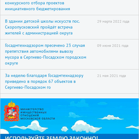
конкурсного отбора проектов
инициативного бюджетирования
В здании детской школы искусств пос.
29 марта 2022 года
Скоропусковский пройдёт встреча
жителей с администрацией округа
Госадмтехнадзором пресечено 23 случая
09 июня 2021 года
препятствия автомобилями вывозу
мусора в Сергиево-Посадском городском
округе
За неделю благодаря Госадмтехнадзору
21 мая 2021 года
приведено в порядок 67 объектов в
Сергиево-Посадском го