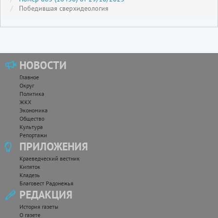
Победившая сверхидеология
НОВОСТИ
Главное
Округ
Политика
ЖКХ
Экономика
Общество
Культура
Репортажи
ПРИЛОЖЕНИЯ
Краеведческий вестник
Кипяток
Кладезь
Благовест Радонежья
РЕДАКЦИЯ
История газеты
О газете