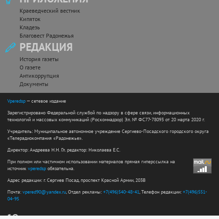
Краеведческий вестник
Кипяток
Кладезь
Благовест Радонежья
РЕДАКЦИЯ
История газеты
О газете
Антикоррупция
Документы
Vperedsp
— сетевое издание
Зарегистрировано Федеральной службой по надзору в сфере связи, информационных
технологий и массовых коммуникаций (Роскомнадзор) Эл. № ФС77-78093 от 20 марта 2020 г.
Учредитель: Муниципальное автономное учреждение Сергиево-Посадского городского округа
«Телерадиокомпания «Радонежье».
Директор: Андреева Н.Н. Гл. редактор: Николаева Е.С.
При полном или частичном использовании материалов прямая гиперссылка на
источник
vperedsp
обязательна.
Адрес редакции: г. Сергиев Посад, проспект Красной Армии, 203В
Почта:
vpered90@yandex.ru
, Отдел рекламы:
+7(496)540-48-41
, Телефон редакции:
+7(496)551-
04-95
12+