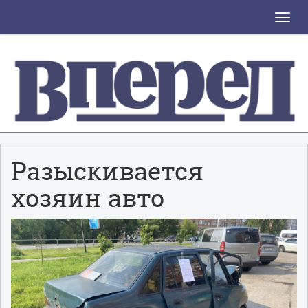
Toggle
naviga
Разыскивается
хозяин авто