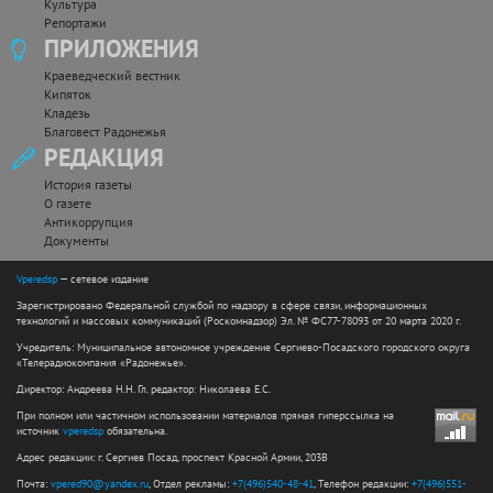
Культура
Репортажи
ПРИЛОЖЕНИЯ
Краеведческий вестник
Кипяток
Кладезь
Благовест Радонежья
РЕДАКЦИЯ
История газеты
О газете
Антикоррупция
Документы
Vperedsp
— сетевое издание
Зарегистрировано Федеральной службой по надзору в сфере связи, информационных
технологий и массовых коммуникаций (Роскомнадзор) Эл. № ФС77-78093 от 20 марта 2020 г.
Учредитель: Муниципальное автономное учреждение Сергиево-Посадского городского округа
«Телерадиокомпания «Радонежье».
Директор: Андреева Н.Н. Гл. редактор: Николаева Е.С.
При полном или частичном использовании материалов прямая гиперссылка на
источник
vperedsp
обязательна.
Адрес редакции: г. Сергиев Посад, проспект Красной Армии, 203В
Почта:
vpered90@yandex.ru
, Отдел рекламы:
+7(496)540-48-41
, Телефон редакции:
+7(496)551-