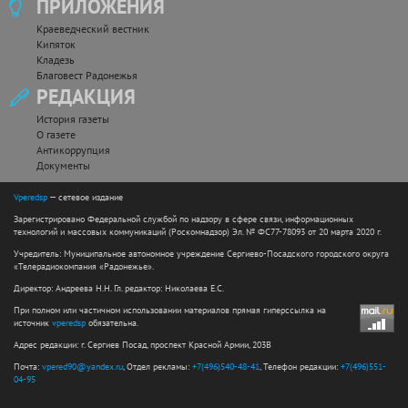
ПРИЛОЖЕНИЯ
Краеведческий вестник
Кипяток
Кладезь
Благовест Радонежья
РЕДАКЦИЯ
История газеты
О газете
Антикоррупция
Документы
Vperedsp
— сетевое издание
Зарегистрировано Федеральной службой по надзору в сфере связи, информационных
технологий и массовых коммуникаций (Роскомнадзор) Эл. № ФС77-78093 от 20 марта 2020 г.
Учредитель: Муниципальное автономное учреждение Сергиево-Посадского городского округа
«Телерадиокомпания «Радонежье».
Директор: Андреева Н.Н. Гл. редактор: Николаева Е.С.
При полном или частичном использовании материалов прямая гиперссылка на
источник
vperedsp
обязательна.
Адрес редакции: г. Сергиев Посад, проспект Красной Армии, 203В
Почта:
vpered90@yandex.ru
, Отдел рекламы:
+7(496)540-48-41
, Телефон редакции:
+7(496)551-
04-95