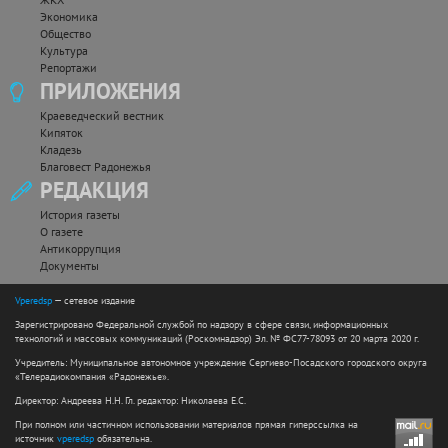
Экономика
Общество
Культура
Репортажи
ПРИЛОЖЕНИЯ
Краеведческий вестник
Кипяток
Кладезь
Благовест Радонежья
РЕДАКЦИЯ
История газеты
О газете
Антикоррупция
Документы
Vperedsp
— сетевое издание
Зарегистрировано Федеральной службой по надзору в сфере связи, информационных
технологий и массовых коммуникаций (Роскомнадзор) Эл. № ФС77-78093 от 20 марта 2020 г.
Учредитель: Муниципальное автономное учреждение Сергиево-Посадского городского округа
«Телерадиокомпания «Радонежье».
Директор: Андреева Н.Н. Гл. редактор: Николаева Е.С.
При полном или частичном использовании материалов прямая гиперссылка на
источник
vperedsp
обязательна.