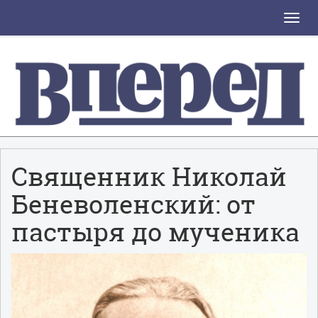
Toggle
naviga
Священник Николай
Беневоленский: от
пастыря до мученика