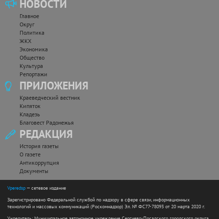
НОВОСТИ
Главное
Округ
Политика
ЖКХ
Экономика
Общество
Культура
Репортажи
ПРИЛОЖЕНИЯ
Краеведческий вестник
Кипяток
Кладезь
Благовест Радонежья
РЕДАКЦИЯ
История газеты
О газете
Антикоррупция
Документы
Vperedsp
— сетевое издание
Зарегистрировано Федеральной службой по надзору в сфере связи, информационных
технологий и массовых коммуникаций (Роскомнадзор) Эл. № ФС77-78093 от 20 марта 2020 г.
Учредитель: Муниципальное автономное учреждение Сергиево-Посадского городского округа