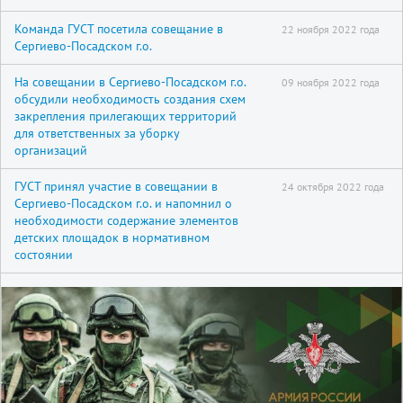
Команда ГУСТ посетила совещание в
22 ноября 2022 года
Сергиево-Посадском г.о.
На совещании в Сергиево-Посадском г.о.
09 ноября 2022 года
обсудили необходимость создания схем
закрепления прилегающих территорий
для ответственных за уборку
организаций
ГУСТ принял участие в совещании в
24 октября 2022 года
Сергиево-Посадском г.о. и напомнил о
необходимости содержание элементов
детских площадок в нормативном
состоянии