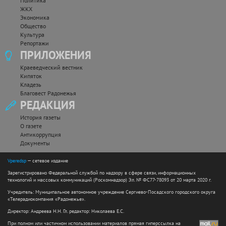
Политика
ЖКХ
Экономика
Общество
Культура
Репортажи
ПРИЛОЖЕНИЯ
Краеведческий вестник
Кипяток
Кладезь
Благовест Радонежья
РЕДАКЦИЯ
История газеты
О газете
Антикоррупция
Документы
Vperedsp
— сетевое издание
Зарегистрировано Федеральной службой по надзору в сфере связи, информационных
технологий и массовых коммуникаций (Роскомнадзор) Эл. № ФС77-78093 от 20 марта 2020 г.
Учредитель: Муниципальное автономное учреждение Сергиево-Посадского городского округа
«Телерадиокомпания «Радонежье».
Директор: Андреева Н.Н. Гл. редактор: Николаева Е.С.
При полном или частичном использовании материалов прямая гиперссылка на