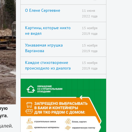
О Елене Сергеевне
11 июня
2022 года
Картины, которые никто
15 ноября
не видел
2019 года
Узнаваемая игрушка
15 ноября
Варганова
2019 года
Каждое стихотворение
15 ноября
происходило из диалога
2019 года
ную
уга.
алей.