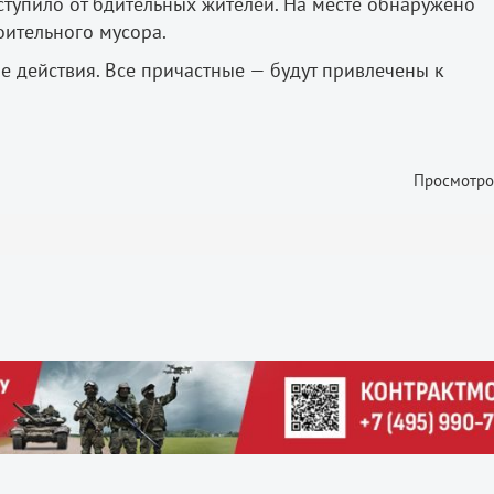
тупило от бдительных жителей. На месте обнаружено
оительного мусора.
е действия. Все причастные — будут привлечены к
Просмотро