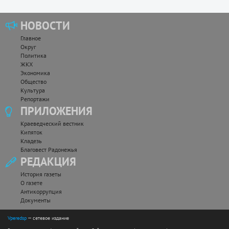
НОВОСТИ
Главное
Округ
Политика
ЖКХ
Экономика
Общество
Культура
Репортажи
ПРИЛОЖЕНИЯ
Краеведческий вестник
Кипяток
Кладезь
Благовест Радонежья
РЕДАКЦИЯ
История газеты
О газете
Антикоррупция
Документы
Vperedsp
— сетевое издание