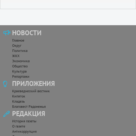
НОВОСТИ
Главное
Округ
Политика
ЖКХ
Экономика
Общество
Культура
Репортажи
ПРИЛОЖЕНИЯ
Краеведческий вестник
Кипяток
Кладезь
Благовест Радонежья
РЕДАКЦИЯ
История газеты
О газете
Антикоррупция