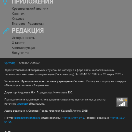
ПРИЛОЖЕНИЯ
Краеведческий вестник
Кипяток
Кладезь
Благовест Радонежья
РЕДАКЦИЯ
История газеты
О газете
Антикоррупция
Документы
Vperedsp
— сетевое издание
Зарегистрировано Федеральной службой по надзору в сфере связи, информационных
технологий и массовых коммуникаций (Роскомнадзор) Эл. № ФС77-78093 от 20 марта 2020 г.
Учредитель: Муниципальное автономное учреждение Сергиево-Посадского городского округа
«Телерадиокомпания «Радонежье».
Директор: Андреева Н.Н. Гл. редактор: Николаева Е.С.
При полном или частичном использовании материалов прямая гиперссылка на
источник
vperedsp
обязательна.
Адрес редакции: г. Сергиев Посад, проспект Красной Армии, 203В
Почта:
vpered90@yandex.ru
, Отдел рекламы:
+7(496)540-48-41
, Телефон редакции:
+7(496)551-
04-95