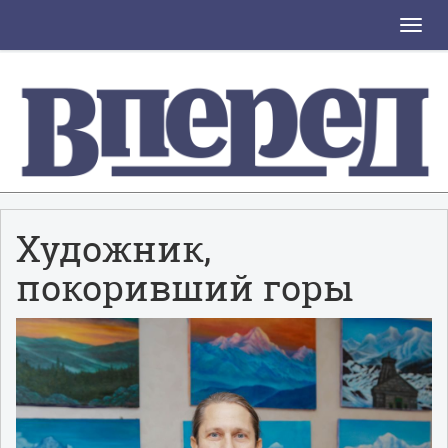
Toggle
naviga
Художник,
покоривший горы