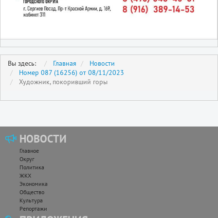
Вы здесь:
Главная
Новости
Номер 087 (16256) от 08/11/2023
Художник, покоривший горы
НОВОСТИ
Главное
Округ
Политика
ЖКХ
Экономика
Общество
Культура
Репортажи