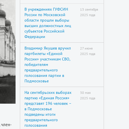
В учреждениях ГУФСИН
13 сентября
России по Московской
2025 года
области прошли выборы
высших должностных лиц
субъектов Российской
Федерации
Владимир Якушев вручил
27 июня
партбилеты «Единой
2025 года
России» участникам СВО,
победителям
предварительного
голосования партии в
Подмосковье
На сентябрьских выборах
30 мая
партию «Единая Россия»
2025 года
представят 196 человек –
в Подмосковье
подведены итоги
предварительного
 член-
голосования