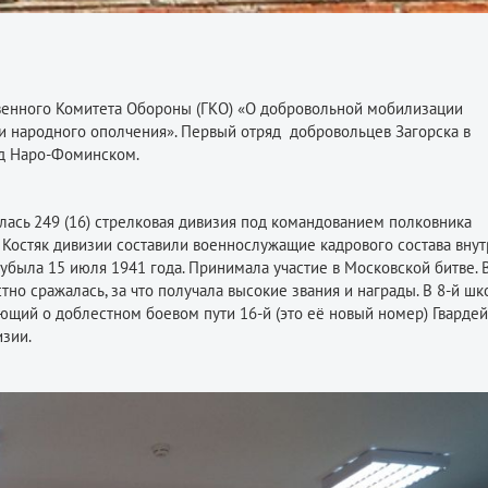
енного Комитета Обороны (ГКО) «О добровольной мобилизации
и народного ополчения». Первый отряд добровольцев Загорска в
од Наро-Фоминском.
ась 249 (16) стрелковая дивизия под командованием полковника
Костяк дивизии составили военнослужащие кадрового состава вну
убыла 15 июля 1941 года. Принимала участие в Московской битве. 
но сражалась, за что получала высокие звания и награды. В 8-й шк
ющий о доблестном боевом пути 16-й (это её новый номер) Гварде
изии.