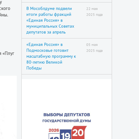
у
ского
В Мособлдуме подвели
22 мая
итоги работы фракций
йны.
2025 года
«Единая Россия» в
муниципальных Советах
депутатов за апрель
«Единая Россия» в
05 мая
Подмосковье готовит
2025 года
я «Плуг
масштабную программу к
80-летию Великой
Победы