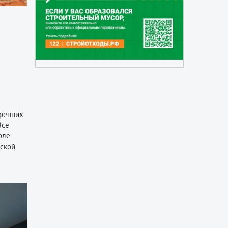
тренних
Все
оле
йской