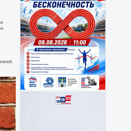
ки
ее
италей.