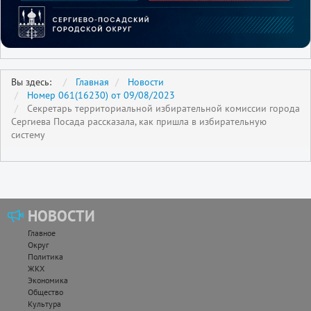
Вы здесь:
Главная
Новости
Номер 061(16230) от 09/08/2023
Секретарь территориальной избирательной комиссии города
Сергиева Посада рассказала, как пришла в избирательную
систему
НОВОСТИ
Главное
Округ
Политика
ЖКХ
Экономика
Общество
Культура