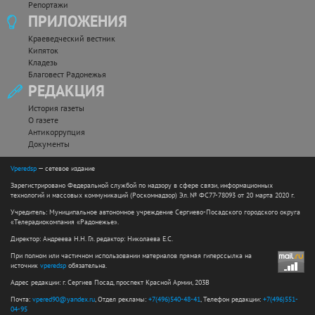
Репортажи
ПРИЛОЖЕНИЯ
Краеведческий вестник
Кипяток
Кладезь
Благовест Радонежья
РЕДАКЦИЯ
История газеты
О газете
Антикоррупция
Документы
Vperedsp
— сетевое издание
Зарегистрировано Федеральной службой по надзору в сфере связи, информационных
технологий и массовых коммуникаций (Роскомнадзор) Эл. № ФС77-78093 от 20 марта 2020 г.
Учредитель: Муниципальное автономное учреждение Сергиево-Посадского городского округа
«Телерадиокомпания «Радонежье».
Директор: Андреева Н.Н. Гл. редактор: Николаева Е.С.
При полном или частичном использовании материалов прямая гиперссылка на
источник
vperedsp
обязательна.
Адрес редакции: г. Сергиев Посад, проспект Красной Армии, 203В
Почта:
vpered90@yandex.ru
, Отдел рекламы:
+7(496)540-48-41
, Телефон редакции:
+7(496)551-
04-95