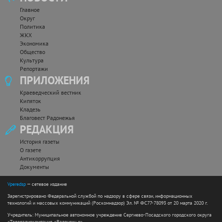
Главное
Округ
Политика
ЖКХ
Экономика
Общество
Культура
Репортажи
ПРИЛОЖЕНИЯ
Краеведческий вестник
Кипяток
Кладезь
Благовест Радонежья
РЕДАКЦИЯ
История газеты
О газете
Антикоррупция
Документы
Vperedsp
— сетевое издание
Зарегистрировано Федеральной службой по надзору в сфере связи, информационных
технологий и массовых коммуникаций (Роскомнадзор) Эл. № ФС77-78093 от 20 марта 2020 г.
Учредитель: Муниципальное автономное учреждение Сергиево-Посадского городского округа
«Телерадиокомпания «Радонежье».