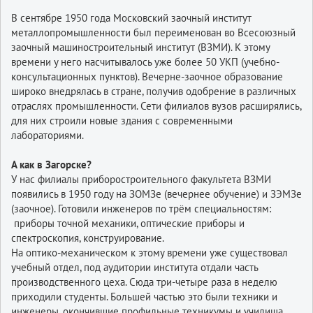
В сентябре 1950 года Московский заочный институт
металлопромышленности был переименован во Всесоюзный
заочный машиностроительный институт (ВЗМИ). К этому
времени у него насчитывалось уже более 50 УКП (учебно-
консультационных пунктов). Вечерне-заочное образование
широко внедрялась в стране, получив одобрение в различных
отраслях промышленности. Сети филиалов вузов расширялись,
для них строили новые здания с современными
лабораториями.
А как в Загорске?
У нас филиалы приборостроительного факультета ВЗМИ
появились в 1950 году на ЗОМЗе (вечернее обучение) и ЗЭМЗе
(заочное). Готовили инженеров по трём специальностям:
приборы точной механики, оптические приборы и
спектроскопия, конструирование.
На оптико-механическом к этому времени уже существовал
учебный отдел, под аудитории института отдали часть
производственного цеха. Сюда три-четыре раза в неделю
приходили студенты. Большей частью это были техники и
инженеры, окончившие профильные техникумы и училища,