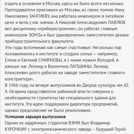
ездить в основном в Москву, здесь их было всего несколько.
Преподаватели приезжали из Москвы, из своих помню Нину
Николаевну ЗАНГИЕВУ, она работала инженером в литейном
цехе и вела у нас химию. А Николай Александрович ПАВЛЮК
вел дисциплину «приборостроение», он работал главным
инженером ЗОМЗа и был одновременно заместителем декана
приборостроительного факультета.
Эти годы вспоминаю как самые счастливые. Несколько пар
познакомились в институте и создали семьи — например,
Елена и Евгений СМИРНОВЫ, я с моим мужем Володей. А
раньше нас Леонид и Валентина ЛАПШИНЫ. Леонид
Алексеевич долго работал на заводе заместителем главного
конструктора».
В 1966 году, на вечере выпускников во Дворце культуры им. Ю.
А. Гагарина представители районной власти говорили о
необходимости строительства специального здания для
института. Эту идею поддержали директора предприятий,
однако предложение не было реализовано.
Успешная карьера выпускника
Одним из одарённых студентов ВЗМИ был Владимир
КУРОЧКИН с электромеханического завода — будущий Герой