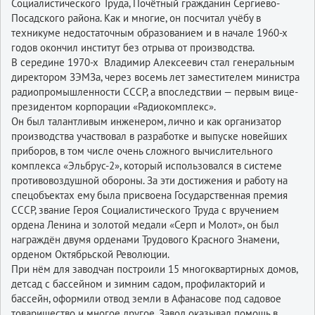
Социалистического Труда, Почётный гражданин Сергиево-
Посадского района. Как и многие, он посчитал учёбу в
техникуме недостаточным образованием и в начале 1960-х
годов окончил институт без отрыва от производства.
В середине 1970-х Владимир Алексеевич стал генеральным
директором ЗЭМЗа, через восемь лет заместителем министра
радиопромышленности СССР, а впоследствии — первым вице-
президентом корпорации «Радиокомплекс».
Он был талантливым инженером, лично и как организатор
производства участвовал в разработке и выпуске новейших
приборов, в том числе очень сложного вычислительного
комплекса «Эльбрус-2», который использовался в системе
противовоздушной обороны. За эти достижения и работу на
спецобъектах ему была присвоена Государственная премия
СССР, звание Героя Социалистического Труда с вручением
ордена Ленина и золотой медали «Серп и Молот», он был
награждён двумя орденами Трудового Красного Знамени,
орденом Октябрьской Революции.
При нём для заводчан построили 15 многоквартирных домов,
детсад с бассейном и зимним садом, профилакторий и
бассейн, оформили отвод земли в Афанасове под садовое
товарищество и многое другое. Завод оказывал помощь в