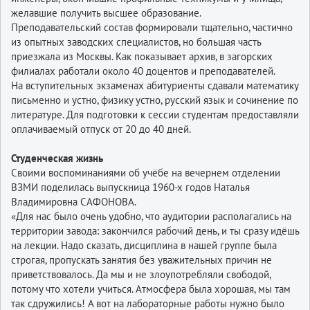
желавшие получить высшее образование.
Преподавательский состав формировали тщательно, частично
из опытных заводских специалистов, но большая часть
приезжала из Москвы. Как показывает архив, в загорских
филиалах работали около 40 доцентов и преподавателей.
На вступительных экзаменах абитуриенты сдавали математику
письменно и устно, физику устно, русский язык и сочинение по
литературе. Для подготовки к сессии студентам предоставляли
оплачиваемый отпуск от 20 до 40 дней.
Студенческая жизнь
Своими воспоминаниями об учёбе на вечернем отделении
ВЗМИ поделилась выпускница 1960-х годов Наталья
Владимировна САФОНОВА.
«Для нас было очень удобно, что аудитории располагались на
территории завода: закончился рабочий день, и ты сразу идёшь
на лекции. Надо сказать, дисциплина в нашей группе была
строгая, пропускать занятия без уважительных причин не
приветствовалось. Да мы и не злоупотребляли свободой,
потому что хотели учиться. Атмосфера была хорошая, мы там
так сдружились! А вот на лабораторные работы нужно было