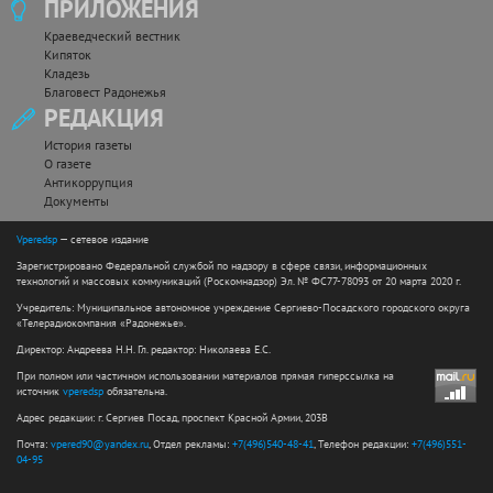
ПРИЛОЖЕНИЯ
Краеведческий вестник
Кипяток
Кладезь
Благовест Радонежья
РЕДАКЦИЯ
История газеты
О газете
Антикоррупция
Документы
Vperedsp
— сетевое издание
Зарегистрировано Федеральной службой по надзору в сфере связи, информационных
технологий и массовых коммуникаций (Роскомнадзор) Эл. № ФС77-78093 от 20 марта 2020 г.
Учредитель: Муниципальное автономное учреждение Сергиево-Посадского городского округа
«Телерадиокомпания «Радонежье».
Директор: Андреева Н.Н. Гл. редактор: Николаева Е.С.
При полном или частичном использовании материалов прямая гиперссылка на
источник
vperedsp
обязательна.
Адрес редакции: г. Сергиев Посад, проспект Красной Армии, 203В
Почта:
vpered90@yandex.ru
, Отдел рекламы:
+7(496)540-48-41
, Телефон редакции:
+7(496)551-
04-95