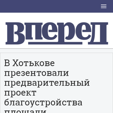
Toggle
naviga
В Хотькове
презентовали
предварительный
проект
благоустройства
площади